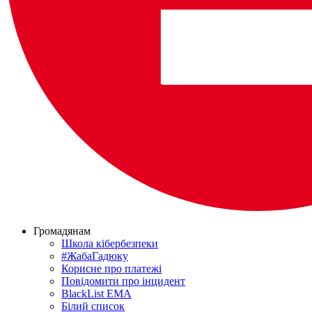
Громадянам
Школа кібербезпеки
#ЖабаГадюку
Корисне про платежі
Повідомити про інцидент
BlackList EMA
Білий список