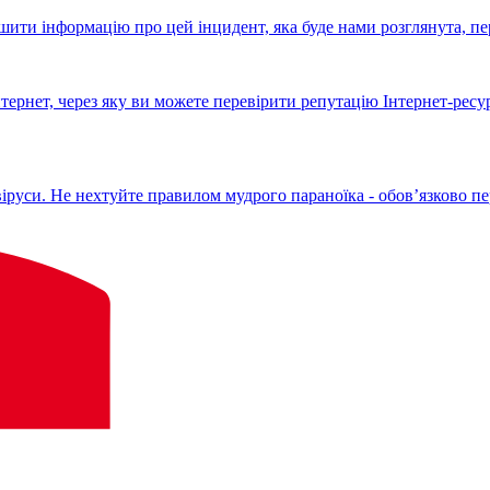
ити інформацію про цей інцидент, яка буде нами розглянута, пер
тернет, через яку ви можете перевірити репутацію Інтернет-ресу
іруси. Не нехтуйте правилом мудрого параноїка - обов’язково пер