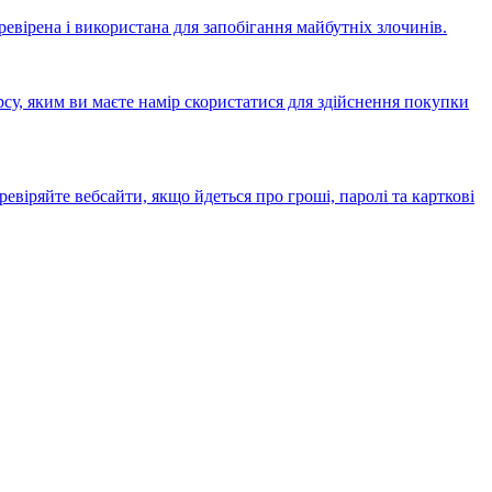
евірена і використана для запобігання майбутніх злочинів.
рсу, яким ви маєте намір скористатися для здійснення покупки
евіряйте вебсайти, якщо йдеться про гроші, паролі та карткові