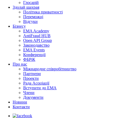
Глосарій
Здолай шахрая
Політика приватності
Переможцi
Відгуки
Бізнесу
EMA Academy
AntiFraud HUB
Open API Group
Законодавство
EMA Events
Конференції
ФБРіК
Про нас
Міжнародне співробітництво
Партнери
Проекти
Рада Асоціації
Вступити до ЕМА
Члени
Документи
Новини
Контакти