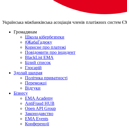
Українська міжбанківська асоціація членів платіжних систем 
Громадянам
Школа кібербезпеки
#ЖабаГадюку
Корисне про платежі
Повідомити про інцидент
BlackList EMA
Білий список
Глосарій
Здолай шахрая
Політика приватності
Переможцi
Відгуки
Бізнесу
EMA Academy
AntiFraud HUB
Open API Group
Законодавство
EMA Events
Конференції