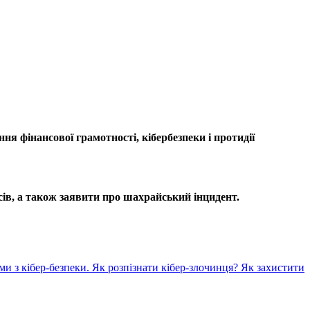
я фінансової грамотності, кібербезпеки і протидії
сів, а також заявити про шахрайський інцидент.
и з кібер-безпеки. Як розпізнати кібер-злочинця? Як захистити