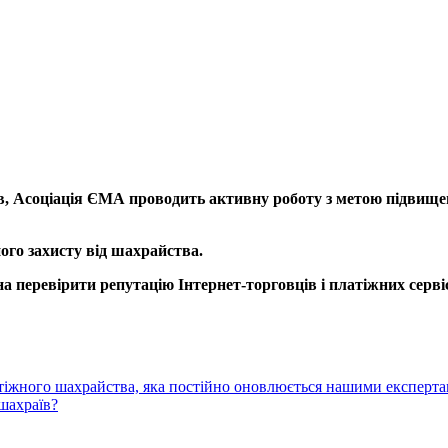
ів, Асоціація ЄМА проводить активну роботу з метою підвищенн
ого захисту від шахрайства.
а перевірити репутацію Інтернет-торговців і платіжних серві
латіжного шахрайства, яка постійно оновлюється нашими експертам
 шахраїв?