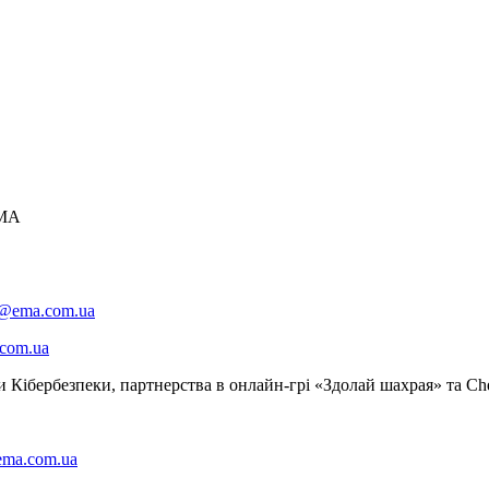
ЄМА
e@ema.com.ua
com.ua
 Кібербезпеки, партнерства в онлайн-грі «Здолай шахрая» та C
ma.com.ua