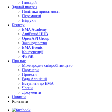
Глосарій
Здолай шахрая
Політика приватності
Переможцi
Відгуки
Бізнесу
EMA Academy
AntiFraud HUB
Open API Group
Законодавство
EMA Events
Конференції
ФБРіК
Про нас
Міжнародне співробітництво
Партнери
Проекти
Рада Асоціації
Вступити до ЕМА
Члени
Документи
Новини
Контакти