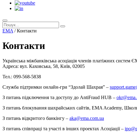
EMA
/
Контакти
Контакти
Українська міжбанківська асоціація членів платіжних систем 
Адреса:
вул. Каховська, 58,
Київ
,
02005
Тел.: 099-568-5838
Служба підтримки онлайн-гри “Здолай Шахрая” –
support.gam
З питань підключення та доступу до AntiFraud HUB –
okr@ema.
З питань блокування шахрайських сайтів, EMA Academy, Школи
З питань відкритого банкінгу –
aka@ema.com.ua
З питань співпраці та участі в інших проектах Асоціації –
ipo@e