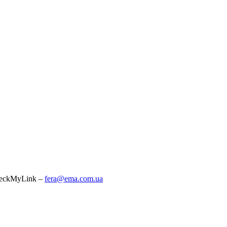
heckMyLink –
fera@ema.com.ua