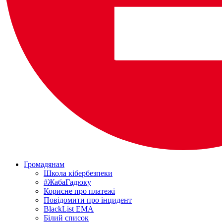
Громадянам
Школа кібербезпеки
#ЖабаГадюку
Корисне про платежі
Повідомити про інцидент
BlackList EMA
Білий список