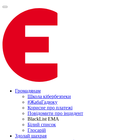
Громадянам
Школа кібербезпеки
#ЖабаГадюку
Корисне про платежі
Повідомити про інцидент
BlackList EMA
Білий список
Глосарій
Здолай шахрая