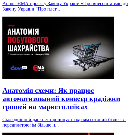
Аналіз ЄМА проєкту Закону України «Про внесення змін до
Закону України “Про плат...
Анатомія схеми: Як працює
автоматизований конвеєр крадіжки
грошей на маркетплейсах
Сьогоднішній даркнет пропонує шахраям готовий бізнес за
передплатою: їм більше н...