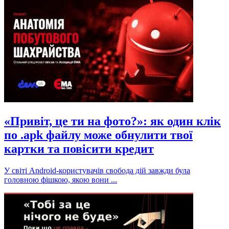
«Привіт, це ти на фото?»: як один клік
по .apk файлу може обнулити твої
картки та повісити кредит
У світі Android-користувачів свобода дій завжди була
головною фішкою, якою вони ...