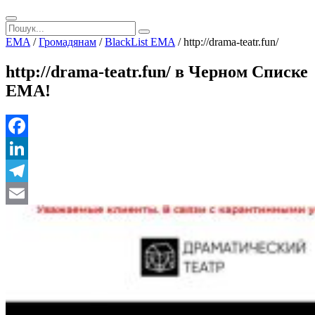
EMA
/
Громадянам
/
BlackList EMA
/
http://drama-teatr.fun/
http://drama-teatr.fun/ в Черном Списке
ЕМА!
Facebook
LinkedIn
Telegram
Email