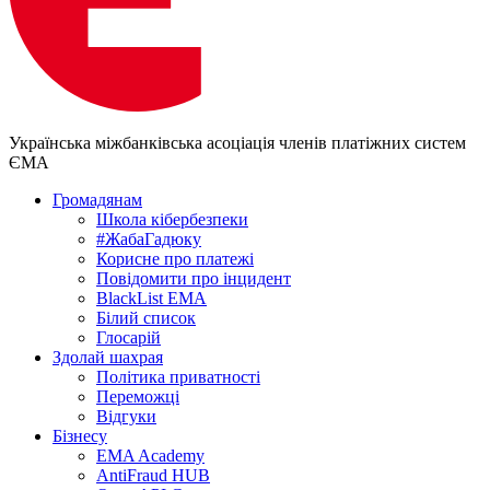
Українська міжбанківська асоціація членів платіжних систем
ЄМА
Громадянам
Школа кібербезпеки
#ЖабаГадюку
Корисне про платежі
Повідомити про інцидент
BlackList EMA
Білий список
Глосарій
Здолай шахрая
Політика приватності
Переможцi
Відгуки
Бізнесу
EMA Academy
AntiFraud HUB