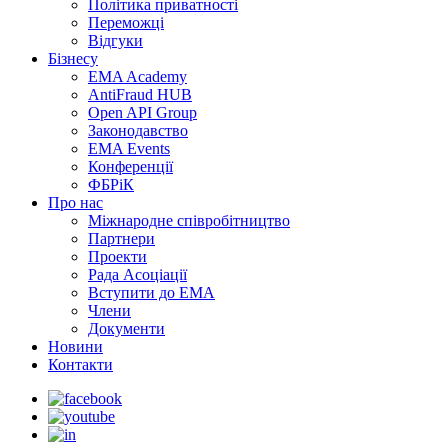
Політика приватності
Переможцi
Відгуки
Бізнесу
EMA Academy
AntiFraud HUB
Open API Group
Законодавство
EMA Events
Конференції
ФБРіК
Про нас
Міжнародне співробітництво
Партнери
Проекти
Рада Асоціації
Вступити до ЕМА
Члени
Документи
Новини
Контакти