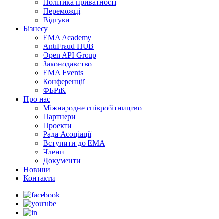
Політика приватності
Переможцi
Відгуки
Бізнесу
EMA Academy
AntiFraud HUB
Open API Group
Законодавство
EMA Events
Конференції
ФБРіК
Про нас
Міжнародне співробітництво
Партнери
Проекти
Рада Асоціації
Вступити до ЕМА
Члени
Документи
Новини
Контакти