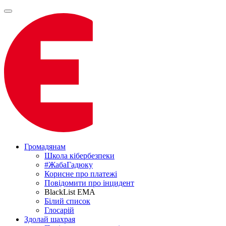
Громадянам
Школа кібербезпеки
#ЖабаГадюку
Корисне про платежі
Повідомити про інцидент
BlackList EMA
Білий список
Глосарій
Здолай шахрая