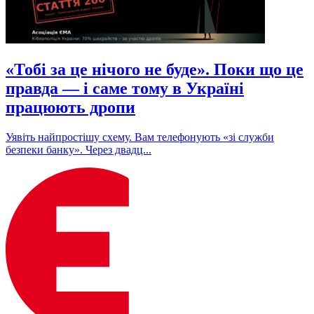
«Тобі за це нічого не буде». Поки що це
правда — і саме тому в Україні
працюють дропи
Уявіть найпростішу схему. Вам телефонують «зі служби
безпеки банку». Через двадц...