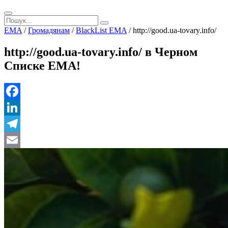
EMA
/
Громадянам
/
BlackList EMA
/
http://good.ua-tovary.info/
http://good.ua-tovary.info/ в Черном
Списке ЕМА!
Facebook
LinkedIn
Telegram
Email