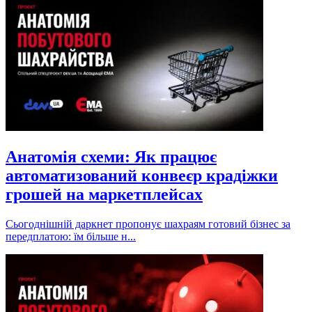
Анатомія схеми: Як працює
автоматизований конвеєр крадіжки
грошей на маркетплейсах
Сьогоднішній даркнет пропонує шахраям готовий бізнес за
передплатою: їм більше н...