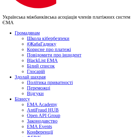
Українська міжбанківська асоціація членів платіжних систем
ЄМА
Громадянам
Школа кібербезпеки
#ЖабаГадюку
Корисне про платежі
Повідомити про інцидент
BlackList EMA
Білий список
Глосарій
Здолай шахрая
Політика приватності
Переможцi
Відгуки
Бізнесу
EMA Academy
AntiFraud HUB
Open API Group
Законодавство
EMA Events
Конференції