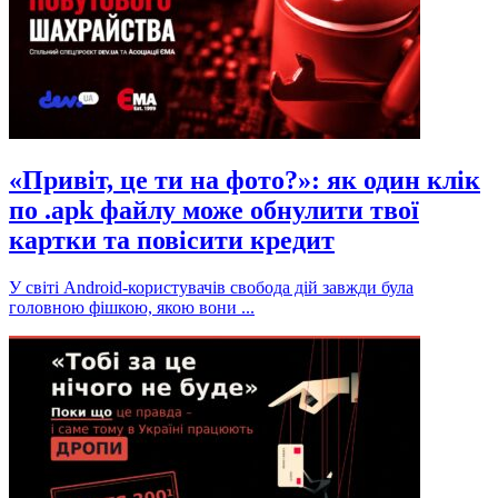
«Привіт, це ти на фото?»: як один клік
по .apk файлу може обнулити твої
картки та повісити кредит
У світі Android-користувачів свобода дій завжди була
головною фішкою, якою вони ...