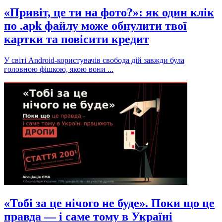
«Привіт, це ти на фото?»: як один клік
по .apk файлу може обнулити твої
картки та повісити кредит
У світі Android-користувачів свобода дій завжди була
головною фішкою, якою вони ...
«Тобі за це нічого не буде». Поки що це
правда — і саме тому в Україні