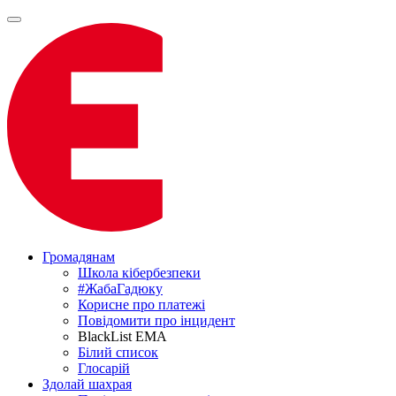
Громадянам
Школа кібербезпеки
#ЖабаГадюку
Корисне про платежі
Повідомити про інцидент
BlackList EMA
Білий список
Глосарій
Здолай шахрая