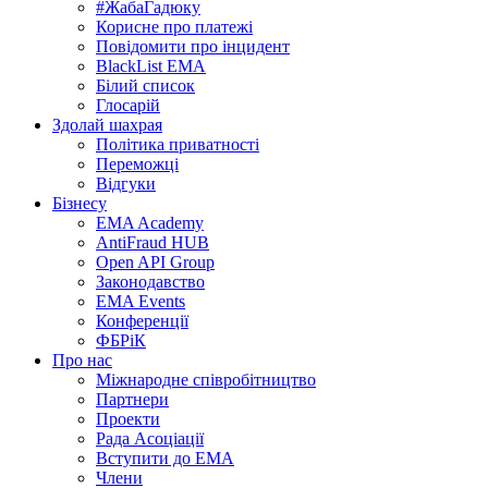
#ЖабаГадюку
Корисне про платежі
Повідомити про інцидент
BlackList EMA
Білий список
Глосарій
Здолай шахрая
Політика приватності
Переможцi
Відгуки
Бізнесу
EMA Academy
AntiFraud HUB
Open API Group
Законодавство
EMA Events
Конференції
ФБРіК
Про нас
Міжнародне співробітництво
Партнери
Проекти
Рада Асоціації
Вступити до ЕМА
Члени