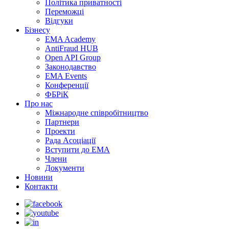
Політика приватності
Переможцi
Відгуки
Бізнесу
EMA Academy
AntiFraud HUB
Open API Group
Законодавство
EMA Events
Конференції
ФБРіК
Про нас
Міжнародне співробітництво
Партнери
Проекти
Рада Асоціації
Вступити до ЕМА
Члени
Документи
Новини
Контакти