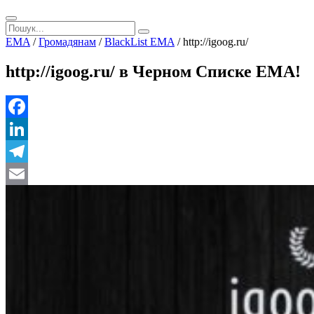
EMA
/
Громадянам
/
BlackList EMA
/
http://igoog.ru/
http://igoog.ru/ в Черном Списке ЕМА!
Facebook
LinkedIn
Telegram
Email