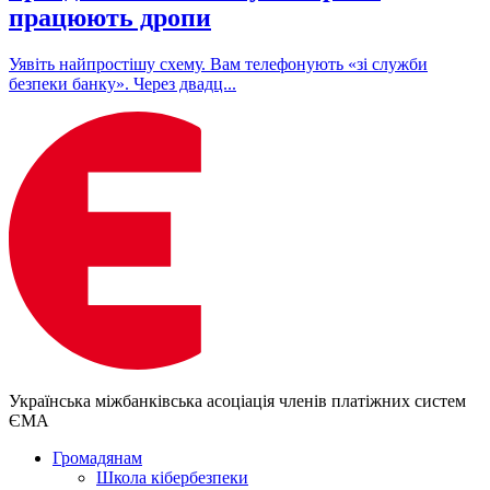
працюють дропи
Уявіть найпростішу схему. Вам телефонують «зі служби
безпеки банку». Через двадц...
Українська міжбанківська асоціація членів платіжних систем
ЄМА
Громадянам
Школа кібербезпеки