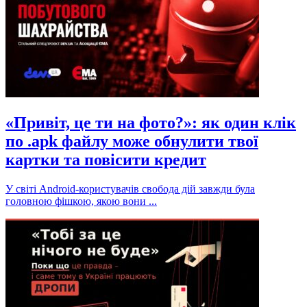
«Привіт, це ти на фото?»: як один клік
по .apk файлу може обнулити твої
картки та повісити кредит
У світі Android-користувачів свобода дій завжди була
головною фішкою, якою вони ...