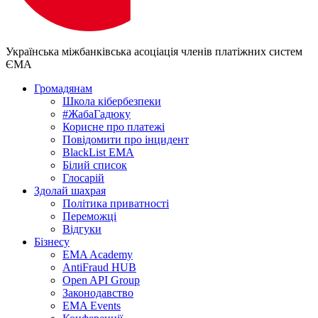
Українська міжбанківська асоціація членів платіжних систем
ЄМА
Громадянам
Школа кібербезпеки
#ЖабаГадюку
Корисне про платежі
Повідомити про інцидент
BlackList EMA
Білий список
Глосарій
Здолай шахрая
Політика приватності
Переможцi
Відгуки
Бізнесу
EMA Academy
AntiFraud HUB
Open API Group
Законодавство
EMA Events