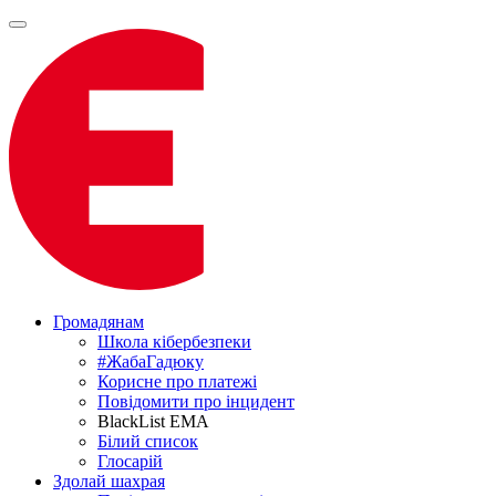
Громадянам
Школа кібербезпеки
#ЖабаГадюку
Корисне про платежі
Повідомити про інцидент
BlackList EMA
Білий список
Глосарій
Здолай шахрая