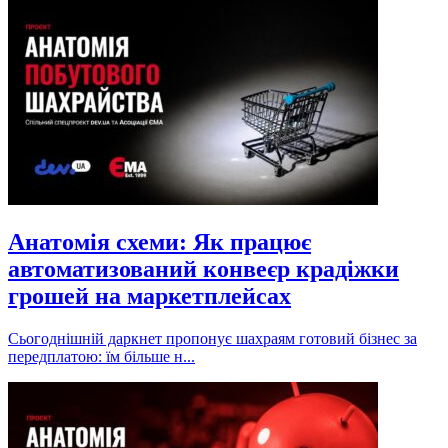
Анатомія схеми: Як працює
автоматизований конвеєр крадіжки
грошей на маркетплейсах
Сьогоднішній даркнет пропонує шахраям готовий бізнес за
передплатою: їм більше н...