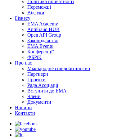
Політика приватності
Переможцi
Відгуки
Бізнесу
EMA Academy
AntiFraud HUB
Open API Group
Законодавство
EMA Events
Конференції
ФБРіК
Про нас
Міжнародне співробітництво
Партнери
Проекти
Рада Асоціації
Вступити до ЕМА
Члени
Документи
Новини
Контакти