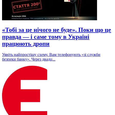
«Тобі за це нічого не буде». Поки що це
правда — і саме тому в Україні
працюють дропи
Уявіть найпростішу схему. Вам телефонують «зі служби
безпеки банку». Через двадц...