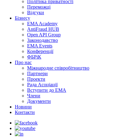
Політика приватності
Переможцi
Відгуки
Бізнесу
EMA Academy
AntiFraud HUB
Open API Group
Законодавство
EMA Events
Конференції
ФБРіК
Про нас
Міжнародне співробітництво
Партнери
Проекти
Рада Асоціації
Вступити до ЕМА
Члени
Документи
Новини
Контакти