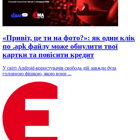
«Привіт, це ти на фото?»: як один клік
по .apk файлу може обнулити твої
картки та повісити кредит
У світі Android-користувачів свобода дій завжди була
головною фішкою, якою вони ...