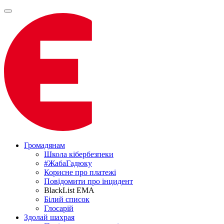
Громадянам
Школа кібербезпеки
#ЖабаГадюку
Корисне про платежі
Повідомити про інцидент
BlackList EMA
Білий список
Глосарій
Здолай шахрая