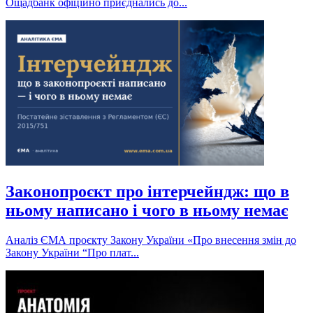
Ощадбанк офіційно приєднались до...
Законопроєкт про інтерчейндж: що в
ньому написано і чого в ньому немає
Аналіз ЄМА проєкту Закону України «Про внесення змін до
Закону України “Про плат...