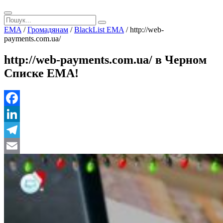
EMA
/
Громадянам
/
BlackList EMA
/
http://web-
payments.com.ua/
http://web-payments.com.ua/ в Черном
Списке ЕМА!
Facebook
LinkedIn
Telegram
Email