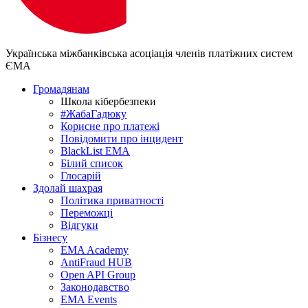
Українська міжбанківська асоціація членів платіжних систем
ЄМА
Громадянам
Школа кібербезпеки
#ЖабаГадюку
Корисне про платежі
Повідомити про інцидент
BlackList EMA
Білий список
Глосарій
Здолай шахрая
Політика приватності
Переможцi
Відгуки
Бізнесу
EMA Academy
AntiFraud HUB
Open API Group
Законодавство
EMA Events