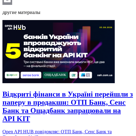
Email
другие материалы
Відкриті фінанси в Україні перейшли з
паперу в продакшн: ОТП Банк, Сенс
Банк та Ощадбанк запрацювали на
API KIT
Open API HUB повідомляє: ОТП Банк, Сенс Банк та