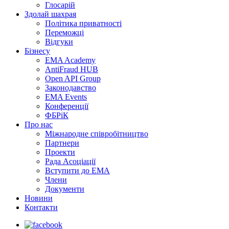
Глосарій
Здолай шахрая
Політика приватності
Переможцi
Відгуки
Бізнесу
EMA Academy
AntiFraud HUB
Open API Group
Законодавство
EMA Events
Конференції
ФБРіК
Про нас
Міжнародне співробітництво
Партнери
Проекти
Рада Асоціації
Вступити до ЕМА
Члени
Документи
Новини
Контакти