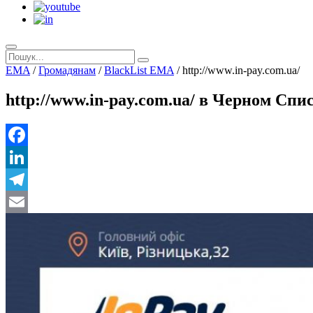
EMA
/
Громадянам
/
BlackList EMA
/
http://www.in-pay.com.ua/
http://www.in-pay.com.ua/ в Черном Сп
Facebook
LinkedIn
Telegram
Email