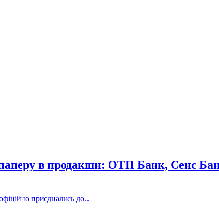
з паперу в продакшн: ОТП Банк, Сенс Б
фіційно приєднались до...