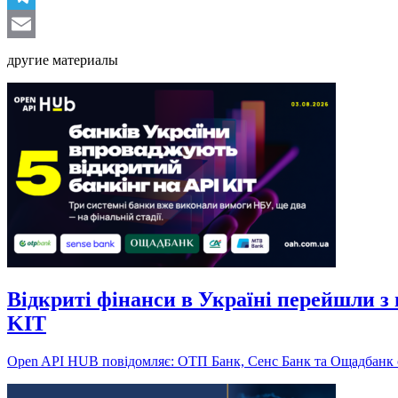
Telegram
Email
другие материалы
Відкриті фінанси в Україні перейшли 
KIT
Open API HUB повідомляє: ОТП Банк, Сенс Банк та Ощадбанк о