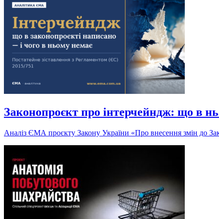
Законопроєкт про інтерчейндж: що в нь
Аналіз ЄМА проєкту Закону України «Про внесення змін до Зак