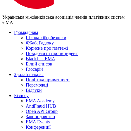
Українська міжбанківська асоціація членів платіжних систем
ЄМА
Громадянам
Школа кібербезпеки
#ЖабаГадюку
Корисне про платежі
Повідомити про інцидент
BlackList EMA
Білий список
Глосарій
Здолай шахрая
Політика приватності
Переможцi
Відгуки
Бізнесу
EMA Academy
AntiFraud HUB
Open API Group
Законодавство
EMA Events
Конференції