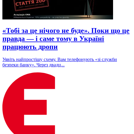
«Тобі за це нічого не буде». Поки що це
правда — і саме тому в Україні
працюють дропи
Уявіть найпростішу схему. Вам телефонують «зі служби
безпеки банку». Через двадц...