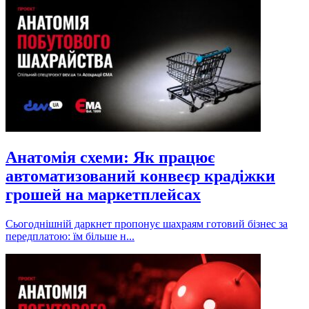
Анатомія схеми: Як працює
автоматизований конвеєр крадіжки
грошей на маркетплейсах
Сьогоднішній даркнет пропонує шахраям готовий бізнес за
передплатою: їм більше н...