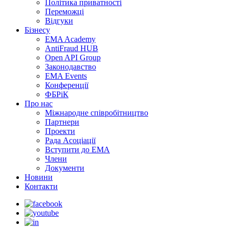
Політика приватності
Переможцi
Відгуки
Бізнесу
EMA Academy
AntiFraud HUB
Open API Group
Законодавство
EMA Events
Конференції
ФБРіК
Про нас
Міжнародне співробітництво
Партнери
Проекти
Рада Асоціації
Вступити до ЕМА
Члени
Документи
Новини
Контакти