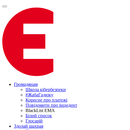
Громадянам
Школа кібербезпеки
#ЖабаГадюку
Корисне про платежі
Повідомити про інцидент
BlackList EMA
Білий список
Глосарій
Здолай шахрая