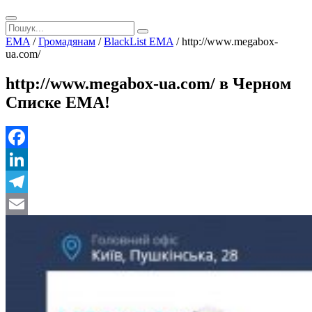
EMA
/
Громадянам
/
BlackList EMA
/
http://www.megabox-
ua.com/
http://www.megabox-ua.com/ в Черном
Списке ЕМА!
Facebook
LinkedIn
Telegram
Email