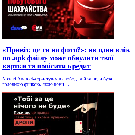
«Привіт, це ти на фото?»: як один клік
по .apk файлу може обнулити твої
картки та повісити кредит
У світі Android-користувачів свобода дій завжди була
головною фішкою, якою вони ...