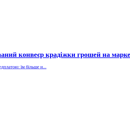
ваний конвеєр крадіжки грошей на марк
дплатою: їм більше н...