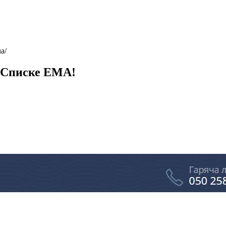
ua/
ом Списке ЕМА!