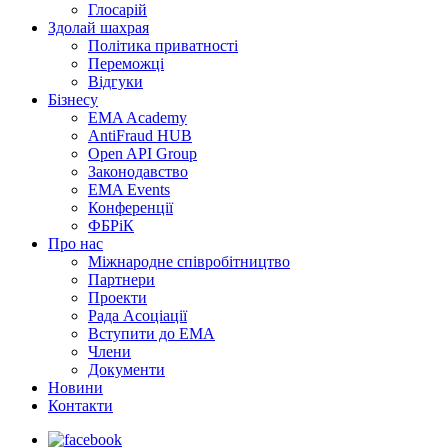
Глосарій
Здолай шахрая
Політика приватності
Переможцi
Відгуки
Бізнесу
EMA Academy
AntiFraud HUB
Open API Group
Законодавство
EMA Events
Конференції
ФБРіК
Про нас
Міжнародне співробітництво
Партнери
Проекти
Рада Асоціації
Вступити до ЕМА
Члени
Документи
Новини
Контакти