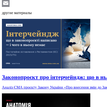
Telegram
Email
другие материалы
Законопроєкт про інтерчейндж: що в нь
Аналіз ЄМА проєкту Закону України «Про внесення змін до Зак