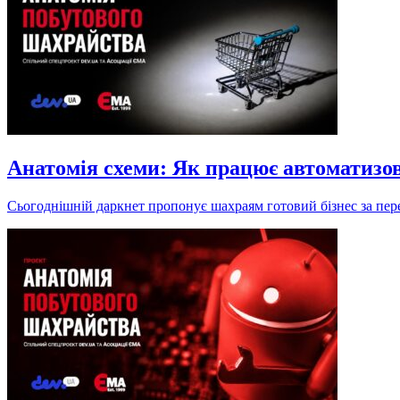
Анатомія схеми: Як працює автоматизо
Сьогоднішній даркнет пропонує шахраям готовий бізнес за пере