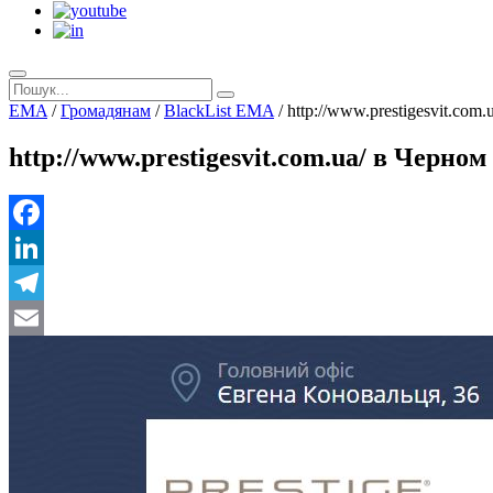
EMA
/
Громадянам
/
BlackList EMA
/
http://www.prestigesvit.com.
http://www.prestigesvit.com.ua/ в Черн
Facebook
LinkedIn
Telegram
Email