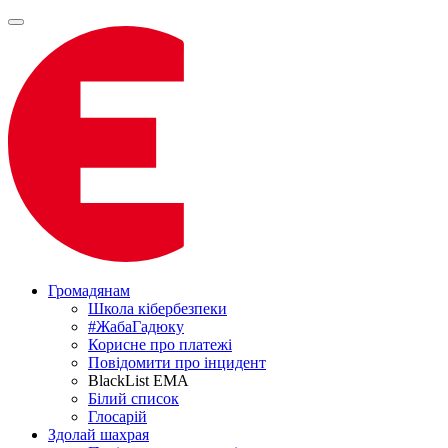
Громадянам
Школа кібербезпеки
#ЖабаГадюку
Корисне про платежі
Повідомити про інцидент
BlackList EMA
Білий список
Глосарій
Здолай шахрая