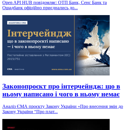
Open API HUB повідомляє: ОТП Банк, Сенс Банк та
Ощадбанк офіційно приєднались до...
Законопроєкт про інтерчейндж: що в
ньому написано і чого в ньому немає
Аналіз ЄМА проєкту Закону України «Про внесення змін до
Закону України “Про плат...