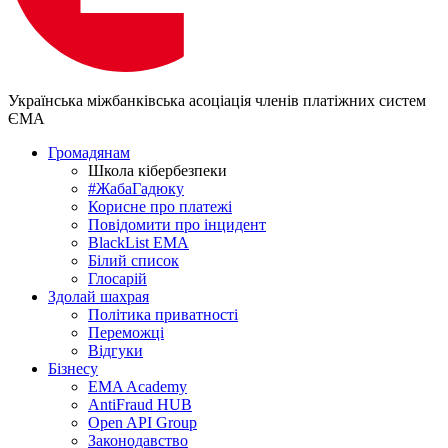
Українська міжбанківська асоціація членів платіжних систем
ЄМА
Громадянам
Школа кібербезпеки
#ЖабаГадюку
Корисне про платежі
Повідомити про інцидент
BlackList EMA
Білий список
Глосарій
Здолай шахрая
Політика приватності
Переможцi
Відгуки
Бізнесу
EMA Academy
AntiFraud HUB
Open API Group
Законодавство