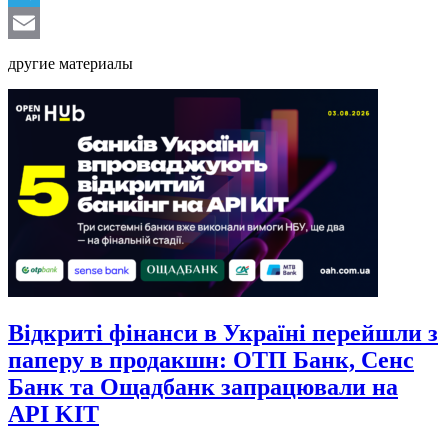
Telegram
Email
другие материалы
Відкриті фінанси в Україні перейшли з
паперу в продакшн: ОТП Банк, Сенс
Банк та Ощадбанк запрацювали на
API KIT