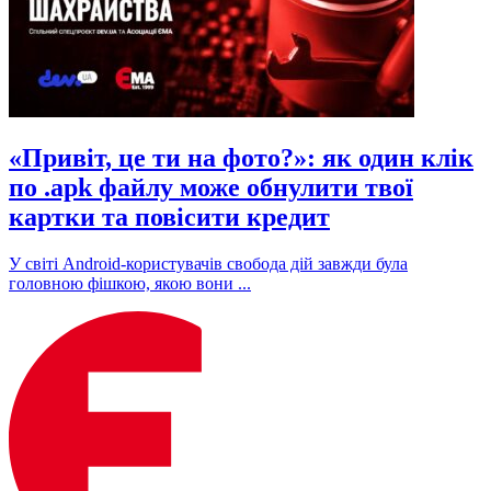
«Привіт, це ти на фото?»: як один клік
по .apk файлу може обнулити твої
картки та повісити кредит
У світі Android-користувачів свобода дій завжди була
головною фішкою, якою вони ...