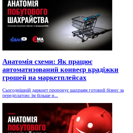
Анатомія схеми: Як працює
автоматизований конвеєр крадіжки
грошей на маркетплейсах
Сьогоднішній даркнет пропонує шахраям готовий бізнес за
передплатою: їм більше н...