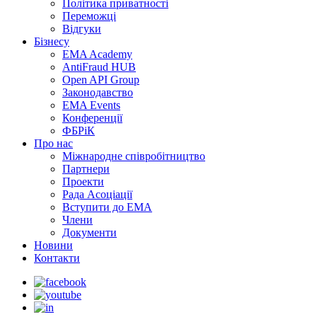
Політика приватності
Переможцi
Відгуки
Бізнесу
EMA Academy
AntiFraud HUB
Open API Group
Законодавство
EMA Events
Конференції
ФБРіК
Про нас
Міжнародне співробітництво
Партнери
Проекти
Рада Асоціації
Вступити до ЕМА
Члени
Документи
Новини
Контакти