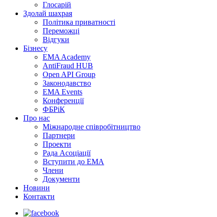
Глосарій
Здолай шахрая
Політика приватності
Переможцi
Відгуки
Бізнесу
EMA Academy
AntiFraud HUB
Open API Group
Законодавство
EMA Events
Конференції
ФБРіК
Про нас
Міжнародне співробітництво
Партнери
Проекти
Рада Асоціації
Вступити до ЕМА
Члени
Документи
Новини
Контакти