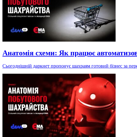
Анатомія схеми: Як працює автоматизо
Сьогоднішній даркнет пропонує шахраям готовий бізнес за пере