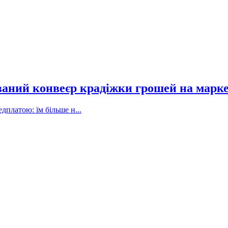
ваний конвеєр крадіжки грошей на марк
дплатою: їм більше н...