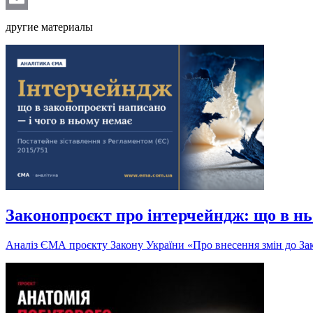
Email
другие материалы
Законопроєкт про інтерчейндж: що в нь
Аналіз ЄМА проєкту Закону України «Про внесення змін до Зак