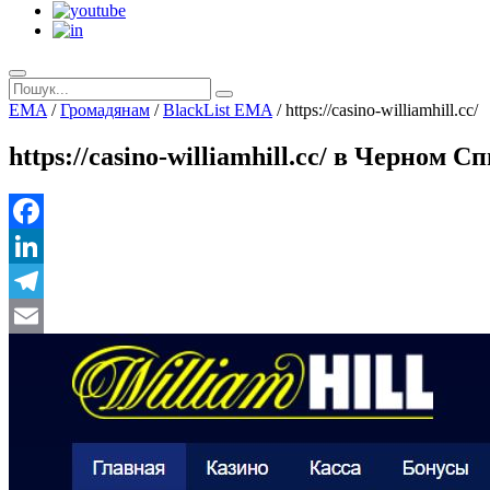
EMA
/
Громадянам
/
BlackList EMA
/
https://casino-williamhill.cc/
https://casino-williamhill.cc/ в Черном 
Facebook
LinkedIn
Telegram
Email