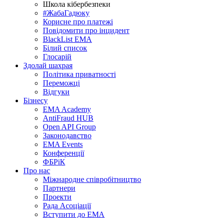
Школа кібербезпеки
#ЖабаГадюку
Корисне про платежі
Повідомити про інцидент
BlackList EMA
Білий список
Глосарій
Здолай шахрая
Політика приватності
Переможцi
Відгуки
Бізнесу
EMA Academy
AntiFraud HUB
Open API Group
Законодавство
EMA Events
Конференції
ФБРіК
Про нас
Міжнародне співробітництво
Партнери
Проекти
Рада Асоціації
Вступити до ЕМА