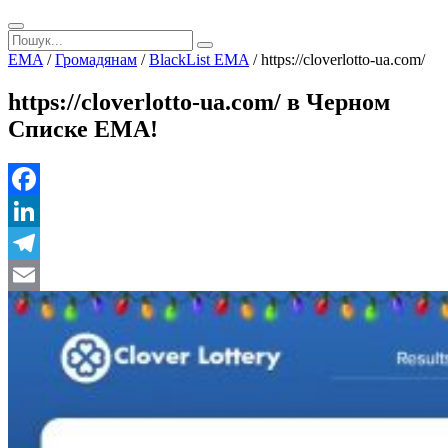
EMA
/
Громадянам
/
BlackList EMA
/
https://cloverlotto-ua.com/
https://cloverlotto-ua.com/ в Черном
Списке ЕМА!
Facebook
LinkedIn
Telegram
Email