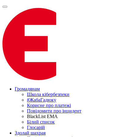
Громадянам
Школа кібербезпеки
#ЖабаГадюку
Корисне про платежі
Повідомити про інцидент
BlackList EMA
Білий список
Глосарій
Здолай шахрая