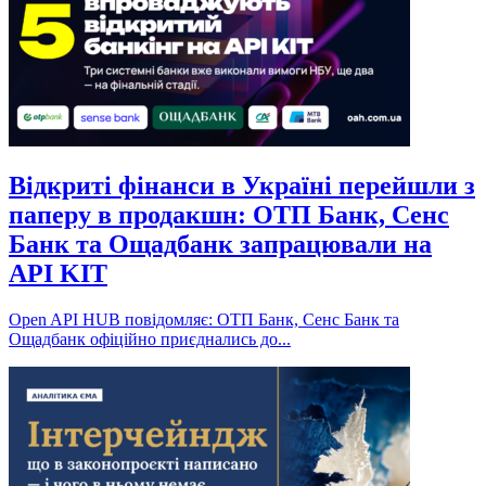
Відкриті фінанси в Україні перейшли з
паперу в продакшн: ОТП Банк, Сенс
Банк та Ощадбанк запрацювали на
API KIT
Open API HUB повідомляє: ОТП Банк, Сенс Банк та
Ощадбанк офіційно приєднались до...