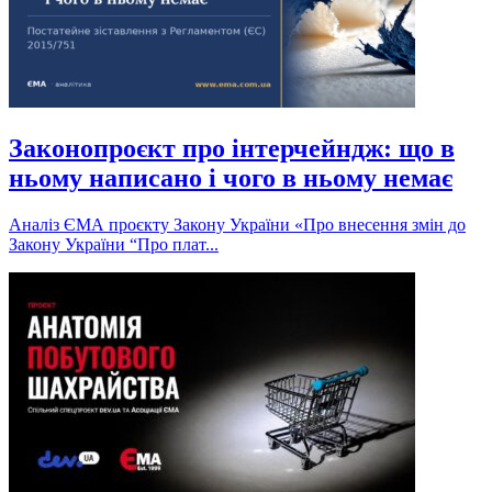
Законопроєкт про інтерчейндж: що в
ньому написано і чого в ньому немає
Аналіз ЄМА проєкту Закону України «Про внесення змін до
Закону України “Про плат...