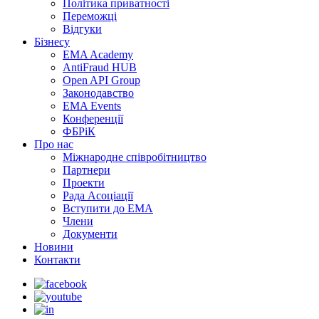
Політика приватності
Переможцi
Відгуки
Бізнесу
EMA Academy
AntiFraud HUB
Open API Group
Законодавство
EMA Events
Конференції
ФБРіК
Про нас
Міжнародне співробітництво
Партнери
Проекти
Рада Асоціації
Вступити до ЕМА
Члени
Документи
Новини
Контакти