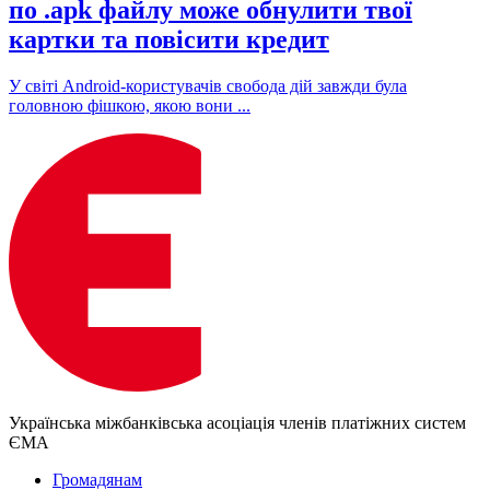
по .apk файлу може обнулити твої
картки та повісити кредит
У світі Android-користувачів свобода дій завжди була
головною фішкою, якою вони ...
Українська міжбанківська асоціація членів платіжних систем
ЄМА
Громадянам