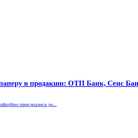
з паперу в продакшн: ОТП Банк, Сенс Б
фіційно приєднались до...