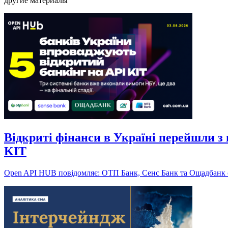
другие материалы
Відкриті фінанси в Україні перейшли 
KIT
Open API HUB повідомляє: ОТП Банк, Сенс Банк та Ощадбанк о