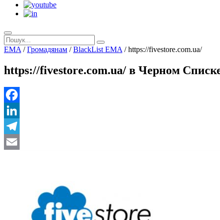
EMA
/
Громадянам
/
BlackList EMA
/
https://fivestore.com.ua/
https://fivestore.com.ua/ в Черном Спис
Facebook
LinkedIn
Telegram
Email