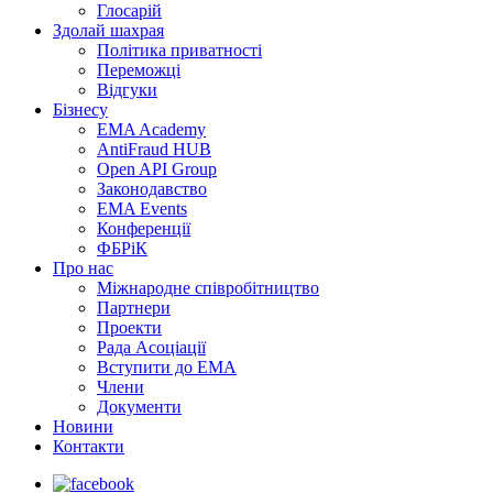
Глосарій
Здолай шахрая
Політика приватності
Переможцi
Відгуки
Бізнесу
EMA Academy
AntiFraud HUB
Open API Group
Законодавство
EMA Events
Конференції
ФБРіК
Про нас
Міжнародне співробітництво
Партнери
Проекти
Рада Асоціації
Вступити до ЕМА
Члени
Документи
Новини
Контакти