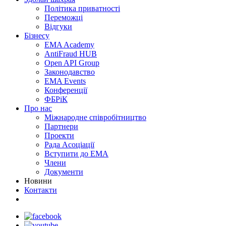
Політика приватності
Переможцi
Відгуки
Бізнесу
EMA Academy
AntiFraud HUB
Open API Group
Законодавство
EMA Events
Конференції
ФБРіК
Про нас
Міжнародне співробітництво
Партнери
Проекти
Рада Асоціації
Вступити до ЕМА
Члени
Документи
Новини
Контакти