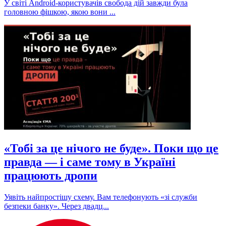
У світі Android-користувачів свобода дій завжди була
головною фішкою, якою вони ...
«Тобі за це нічого не буде». Поки що це
правда — і саме тому в Україні
працюють дропи
Уявіть найпростішу схему. Вам телефонують «зі служби
безпеки банку». Через двадц...