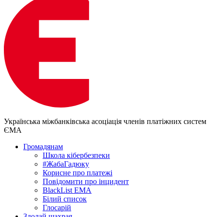
Українська міжбанківська асоціація членів платіжних систем
ЄМА
Громадянам
Школа кібербезпеки
#ЖабаГадюку
Корисне про платежі
Повідомити про інцидент
BlackList EMA
Білий список
Глосарій
Здолай шахрая