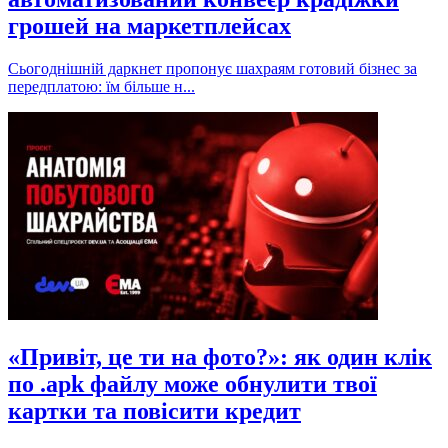
грошей на маркетплейсах
Сьогоднішній даркнет пропонує шахраям готовий бізнес за
передплатою: їм більше н...
«Привіт, це ти на фото?»: як один клік
по .apk файлу може обнулити твої
картки та повісити кредит