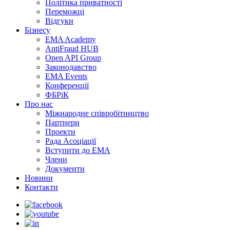
Політика приватності
Переможцi
Відгуки
Бізнесу
EMA Academy
AntiFraud HUB
Open API Group
Законодавство
EMA Events
Конференції
ФБРіК
Про нас
Міжнародне співробітництво
Партнери
Проекти
Рада Асоціації
Вступити до ЕМА
Члени
Документи
Новини
Контакти