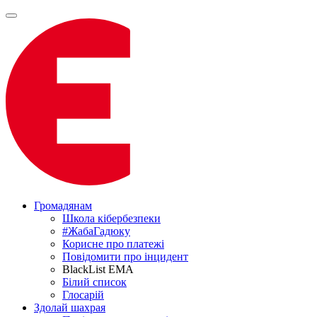
Громадянам
Школа кібербезпеки
#ЖабаГадюку
Корисне про платежі
Повідомити про інцидент
BlackList EMA
Білий список
Глосарій
Здолай шахрая