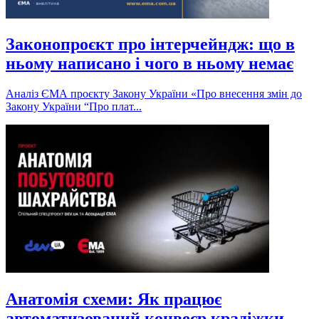
Законопроєкт про інтерчейндж: що в
ньому написано і чого в ньому немає
Аналіз ЄМА проєкту Закону України «Про внесення змін до
Закону України “Про плат...
Анатомія схеми: Як працює
автоматизований конвеєр крадіжки