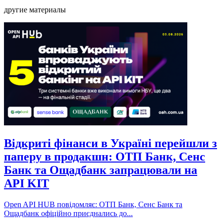
Email
другие материалы
Відкриті фінанси в Україні перейшли з
паперу в продакшн: ОТП Банк, Сенс
Банк та Ощадбанк запрацювали на
API KIT
Open API HUB повідомляє: ОТП Банк, Сенс Банк та
Ощадбанк офіційно приєднались до...