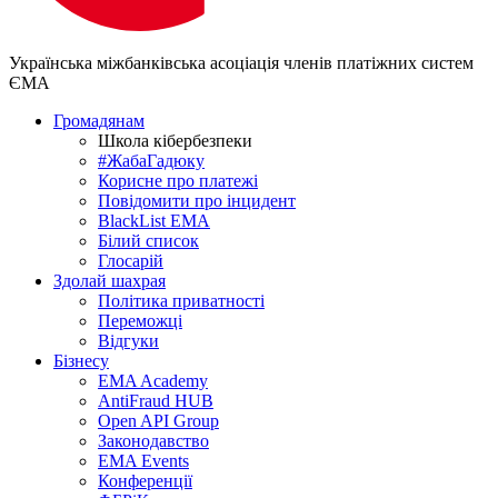
Українська міжбанківська асоціація членів платіжних систем
ЄМА
Громадянам
Школа кібербезпеки
#ЖабаГадюку
Корисне про платежі
Повідомити про інцидент
BlackList EMA
Білий список
Глосарій
Здолай шахрая
Політика приватності
Переможцi
Відгуки
Бізнесу
EMA Academy
AntiFraud HUB
Open API Group
Законодавство
EMA Events
Конференції