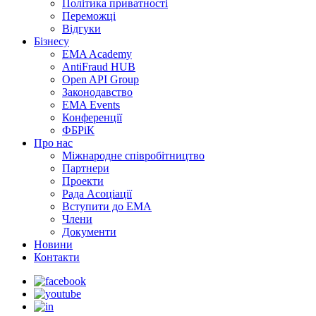
Політика приватності
Переможцi
Відгуки
Бізнесу
EMA Academy
AntiFraud HUB
Open API Group
Законодавство
EMA Events
Конференції
ФБРіК
Про нас
Міжнародне співробітництво
Партнери
Проекти
Рада Асоціації
Вступити до ЕМА
Члени
Документи
Новини
Контакти