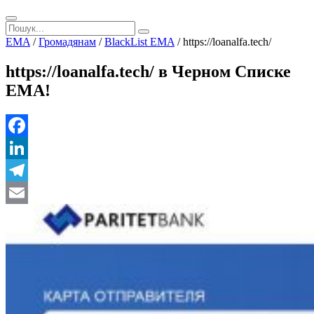
EMA
/
Громадянам
/
BlackList EMA
/
https://loanalfa.tech/
https://loanalfa.tech/ в Черном Списке
ЕМА!
Facebook
LinkedIn
Telegram
Email