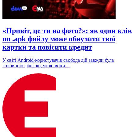
«Привіт, це ти на фото?»: як один клік
по .apk файлу може обнулити твої
картки та повісити кредит
У світі Android-користувачів свобода дій завжди була
головною фішкою, якою вони ...