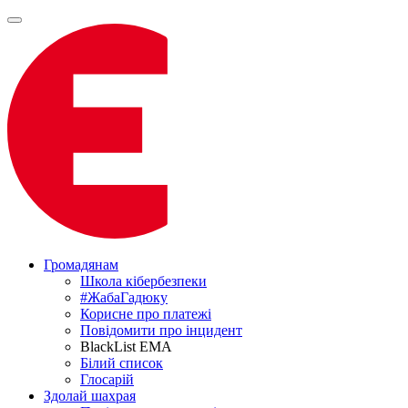
Громадянам
Школа кібербезпеки
#ЖабаГадюку
Корисне про платежі
Повідомити про інцидент
BlackList EMA
Білий список
Глосарій
Здолай шахрая