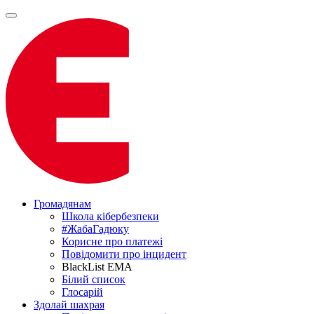
Громадянам
Школа кібербезпеки
#ЖабаГадюку
Корисне про платежі
Повідомити про інцидент
BlackList EMA
Білий список
Глосарій
Здолай шахрая