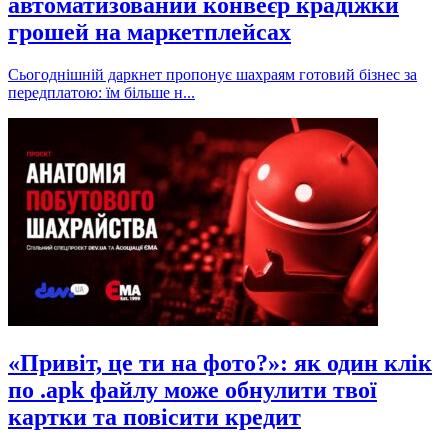
автоматизований конвеєр крадіжки
грошей на маркетплейсах
Сьогоднішній даркнет пропонує шахраям готовий бізнес за
передплатою: їм більше н...
«Привіт, це ти на фото?»: як один клік
по .apk файлу може обнулити твої
картки та повісити кредит