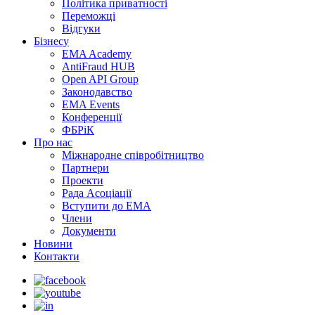
Політика приватності
Переможцi
Відгуки
Бізнесу
EMA Academy
AntiFraud HUB
Open API Group
Законодавство
EMA Events
Конференції
ФБРіК
Про нас
Міжнародне співробітництво
Партнери
Проекти
Рада Асоціації
Вступити до ЕМА
Члени
Документи
Новини
Контакти