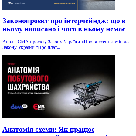
Законопроєкт про інтерчейндж: що в
ньому написано і чого в ньому немає
Аналіз ЄМА проєкту Закону України «Про внесення змін до
Закону України “Про плат...
Анатомія схеми: Як працює