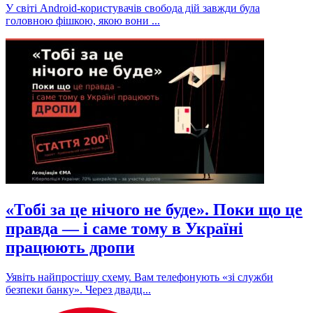
У світі Android-користувачів свобода дій завжди була
головною фішкою, якою вони ...
«Тобі за це нічого не буде». Поки що це
правда — і саме тому в Україні
працюють дропи
Уявіть найпростішу схему. Вам телефонують «зі служби
безпеки банку». Через двадц...