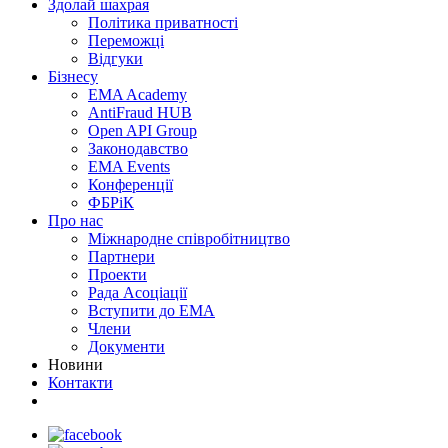
Здолай шахрая
Політика приватності
Переможцi
Відгуки
Бізнесу
EMA Academy
AntiFraud HUB
Open API Group
Законодавство
EMA Events
Конференції
ФБРіК
Про нас
Міжнародне співробітництво
Партнери
Проекти
Рада Асоціації
Вступити до ЕМА
Члени
Документи
Новини
Контакти