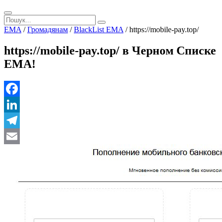
EMA
/
Громадянам
/
BlackList EMA
/
https://mobile-pay.top/
https://mobile-pay.top/ в Черном Списке
ЕМА!
Facebook
LinkedIn
Telegram
Email