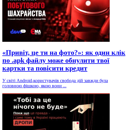
«Привіт, це ти на фото?»: як один клік
по .apk файлу може обнулити твої
картки та повісити кредит
У світі Android-користувачів свобода дій завжди була
головною фішкою, якою вони ...