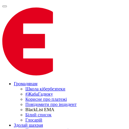
Громадянам
Школа кібербезпеки
#ЖабаГадюку
Корисне про платежі
Повідомити про інцидент
BlackList EMA
Білий список
Глосарій
Здолай шахрая