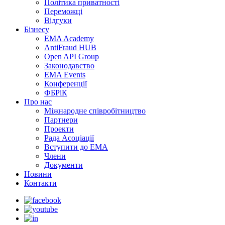
Політика приватності
Переможцi
Відгуки
Бізнесу
EMA Academy
AntiFraud HUB
Open API Group
Законодавство
EMA Events
Конференції
ФБРіК
Про нас
Міжнародне співробітництво
Партнери
Проекти
Рада Асоціації
Вступити до ЕМА
Члени
Документи
Новини
Контакти