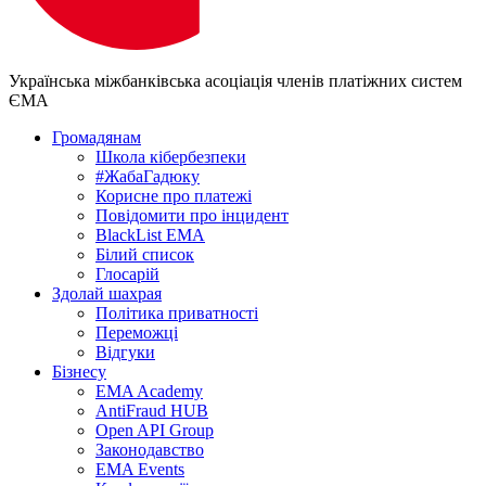
Українська міжбанківська асоціація членів платіжних систем
ЄМА
Громадянам
Школа кібербезпеки
#ЖабаГадюку
Корисне про платежі
Повідомити про інцидент
BlackList EMA
Білий список
Глосарій
Здолай шахрая
Політика приватності
Переможцi
Відгуки
Бізнесу
EMA Academy
AntiFraud HUB
Open API Group
Законодавство
EMA Events