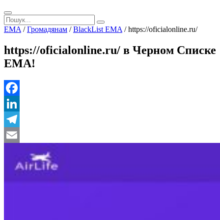
EMA
/
Громадянам
/
BlackList EMA
/
https://oficialonline.ru/
https://oficialonline.ru/ в Черном Списке
ЕМА!
Facebook
LinkedIn
Telegram
Email