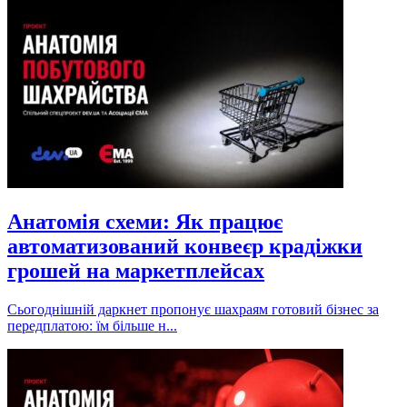
Анатомія схеми: Як працює
автоматизований конвеєр крадіжки
грошей на маркетплейсах
Сьогоднішній даркнет пропонує шахраям готовий бізнес за
передплатою: їм більше н...