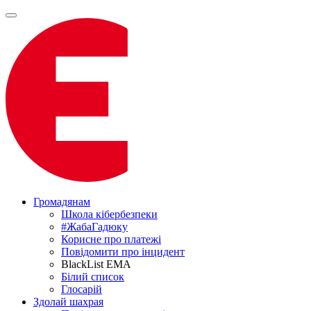
Громадянам
Школа кібербезпеки
#ЖабаГадюку
Корисне про платежі
Повідомити про інцидент
BlackList EMA
Білий список
Глосарій
Здолай шахрая