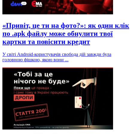
«Привіт, це ти на фото?»: як один клік
по .apk файлу може обнулити твої
картки та повісити кредит
У світі Android-користувачів свобода дій завжди була
головною фішкою, якою вони ...