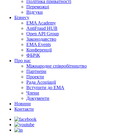
Політика приватності
Переможцi
Відгуки
Бізнесу
EMA Academy
AntiFraud HUB
Open API Group
Законодавство
EMA Events
Конференції
ФБРіК
Про нас
Міжнародне співробітництво
Партнери
Проекти
Рада Асоціації
Вступити до ЕМА
Члени
Документи
Новини
Контакти