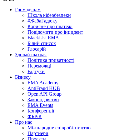
Громадянам
Школа кібербезпеки
#ЖабаГадюку
Корисне про платежі
Повідомити про інцидент
BlackList EMA
Білий список
Глосарій
Здолай шахрая
Політика приватності
Переможцi
Відгуки
Бізнесу
EMA Academy
AntiFraud HUB
Open API Group
Законодавство
EMA Events
Конференції
ФБРіК
Про нас
Міжнародне співробітництво
Партнери
Проекти