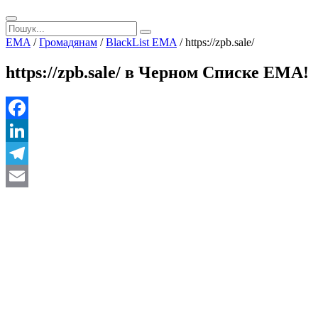
EMA
/
Громадянам
/
BlackList EMA
/
https://zpb.sale/
https://zpb.sale/ в Черном Списке ЕМА!
Facebook
LinkedIn
Telegram
Email