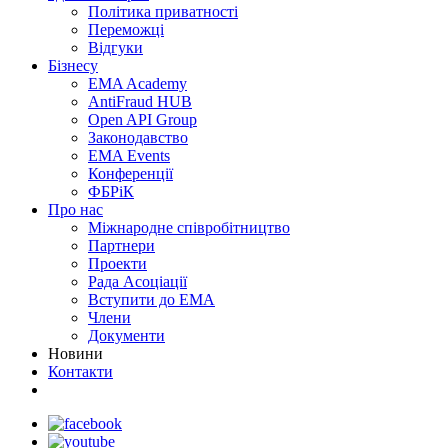
Політика приватності
Переможцi
Відгуки
Бізнесу
EMA Academy
AntiFraud HUB
Open API Group
Законодавство
EMA Events
Конференції
ФБРіК
Про нас
Міжнародне співробітництво
Партнери
Проекти
Рада Асоціації
Вступити до ЕМА
Члени
Документи
Новини
Контакти