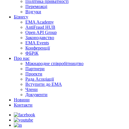
Політика приватності
Переможцi
Відгуки
Бізнесу
EMA Academy
AntiFraud HUB
Open API Group
Законодавство
EMA Events
Конференції
ФБРіК
Про нас
Міжнародне співробітництво
Партнери
Проекти
Рада Асоціації
Вступити до ЕМА
Члени
Документи
Новини
Контакти