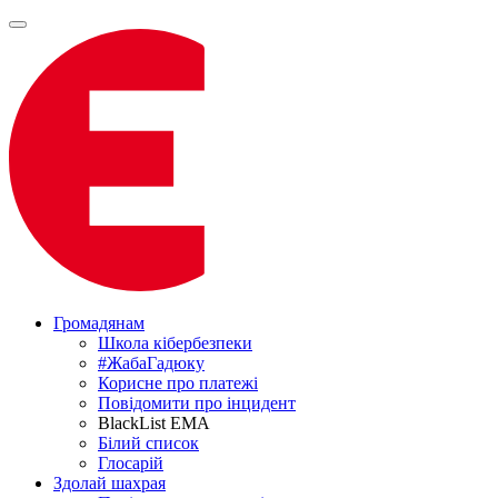
Громадянам
Школа кібербезпеки
#ЖабаГадюку
Корисне про платежі
Повідомити про інцидент
BlackList EMA
Білий список
Глосарій
Здолай шахрая