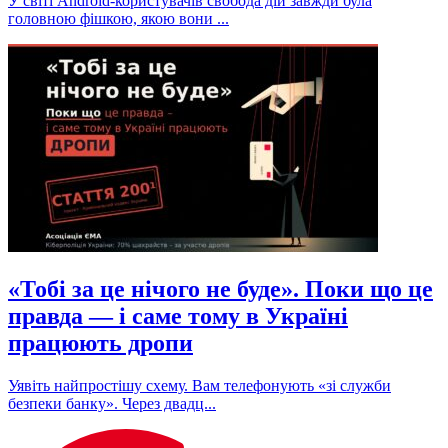
У світі Android-користувачів свобода дій завжди була
головною фішкою, якою вони ...
«Тобі за це нічого не буде». Поки що це
правда — і саме тому в Україні
працюють дропи
Уявіть найпростішу схему. Вам телефонують «зі служби
безпеки банку». Через двадц...