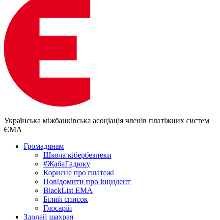
Українська міжбанківська асоціація членів платіжних систем
ЄМА
Громадянам
Школа кібербезпеки
#ЖабаГадюку
Корисне про платежі
Повідомити про інцидент
BlackList EMA
Білий список
Глосарій
Здолай шахрая