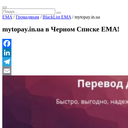
EMA
/
Громадянам
/
BlackList EMA
/
mytopay.in.ua
mytopay.in.ua в Черном Списке ЕМА!
Facebook
LinkedIn
Telegram
Email