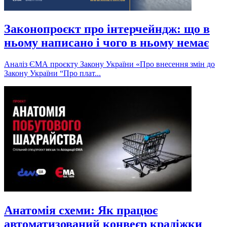
Законопроєкт про інтерчейндж: що в
ньому написано і чого в ньому немає
Аналіз ЄМА проєкту Закону України «Про внесення змін до
Закону України “Про плат...
Анатомія схеми: Як працює
автоматизований конвеєр крадіжки