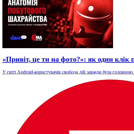
«Привіт, це ти на фото?»: як один клік
У світі Android-користувачів свобода дій завжди була головною 