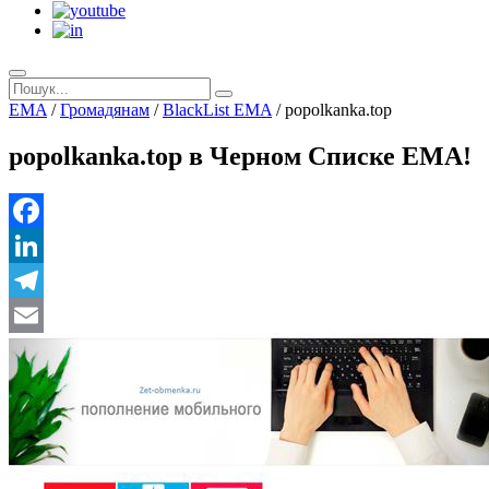
EMA
/
Громадянам
/
BlackList EMA
/
popolkanka.top
popolkanka.top в Черном Списке ЕМА!
Facebook
LinkedIn
Telegram
Email