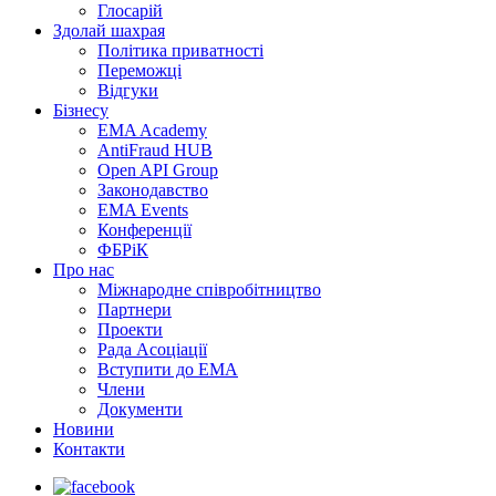
Глосарій
Здолай шахрая
Політика приватності
Переможцi
Відгуки
Бізнесу
EMA Academy
AntiFraud HUB
Open API Group
Законодавство
EMA Events
Конференції
ФБРіК
Про нас
Міжнародне співробітництво
Партнери
Проекти
Рада Асоціації
Вступити до ЕМА
Члени
Документи
Новини
Контакти