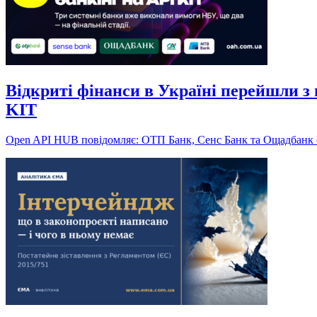
Відкриті фінанси в Україні перейшли 
KIT
Open API HUB повідомляє: ОТП Банк, Сенс Банк та Ощадбанк о