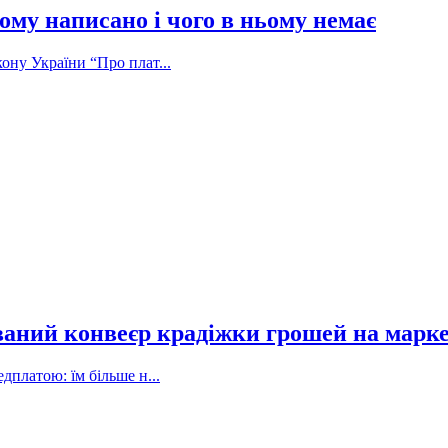
ому написано і чого в ньому немає
ону України “Про плат...
ваний конвеєр крадіжки грошей на марк
дплатою: їм більше н...