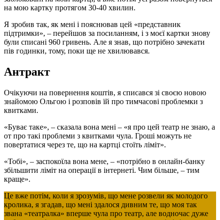
на мою картку протягом 30-40 хвилин.
Я зробив так, як мені і пояснював цей «представник
підтримки», – перейшов за посиланням, і з моєї картки знову
були списані 960 гривень. Але я знав, що потрібно зачекати
пів годинки, тому, поки ще не хвилювався.
Антракт
Очікуючи на повернення коштів, я списався зі своєю новою
знайомою Ольгою і розповів їй про тимчасові проблемки з
квитками.
«Буває таке», – сказала вона мені – «я про цей театр не знаю, а
от про такі проблеми з квитками чула. Гроші можуть не
повертатися через те, що на картці стоїть ліміт».
«Тобі», – заспокоїла вона мене, – «потрібно в онлайн-банку
збільшити ліміт на операції в інтернеті. Чим більше, – тим
краще».
Це вже потім, коли я зрозумів, що мене розвели як молодого
кролика, я згадав, що мені здалося дивним те, що моя так
звана «театралка» вперше чула про театр, але водночас дуже