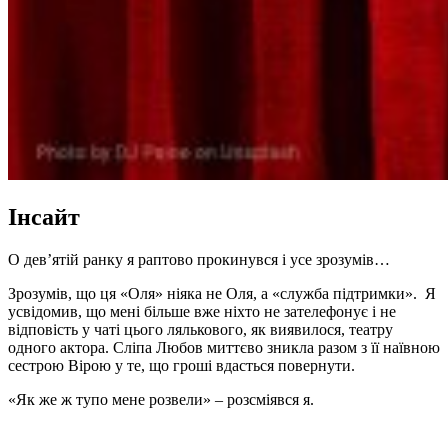
Інсайт
О дев’ятій ранку я раптово прокинувся і усе зрозумів…
Зрозумів, що ця «Оля» ніяка не Оля, а «служба підтримки». Я
усвідомив, що мені більше вже ніхто не зателефонує і не
відповість у чаті цього лялькового, як виявилося, театру
одного актора. Сліпа Любов миттєво зникла разом з її наївною
сестрою Вірою у те, що гроші вдасться повернути.
«Як же ж тупо мене розвели» – розсміявся я.