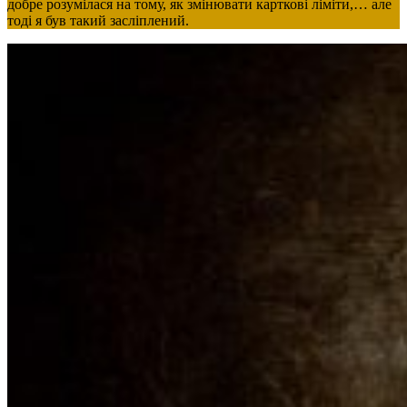
добре розумілася на тому, як змінювати карткові ліміти,… але
тоді я був такий засліплений.