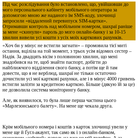
Під час розслідування було встановлено, що, увійшовши до
мого персонального кабінету мобільного оператора за
допомогою мною же наданого їм SMS-коду, злочинці
запросили «віддалений перевипуск SIM-картки».
Отримавши контроль над мобільним номером, шахраї раніше
за мене «скинули» пароль до мого онлайн-банку і за 10-15
хвилин вивели усі кошти з усіх моїх карткових рахунків.
«Хоч би у мінус не встигли загнати» – промовила тієї миті
остання, вціліла на той момент, з трьох усім відомих сестер –
Надія. За двадцять вісім з половиною хвилин, що мені
знадобився на те, щоб знайти паспорт, добігти до
найближчого відділення свого банку, а потім ще й там
довести, що я не верблюд, шахраї не тільки остаточно
дочистили усі мої карткові рахунки, але і в мінус 4000 гривень
встигли залізти за кредитною карткою. Більше (дякую їй за це)
не дозволила система моніторингу банку.
Але, як виявилося, то була лише перша частина цього
«Марлезонського балету». На мене ще чекала друга.
Крім мобільного номера і коштів з карток злочинці увели у
мене ще й Ґуґл-акаунт, так само як і з онлайн-банком,
скинувши «забутий» пароль на вже не мій телефон. А за