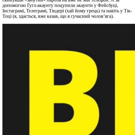
допомогою Ґуґл-акаунту поцупили акаунти у Фейсбуці,
Інстаграмі, Телеграмі, Тіндері (хай йому грець) та навіть у Тік-
Тоці (я, здається, вже казав, що я сучасний чолов’яга).