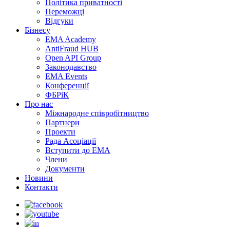
Політика приватності
Переможцi
Відгуки
Бізнесу
EMA Academy
AntiFraud HUB
Open API Group
Законодавство
EMA Events
Конференції
ФБРіК
Про нас
Міжнародне співробітництво
Партнери
Проекти
Рада Асоціації
Вступити до ЕМА
Члени
Документи
Новини
Контакти