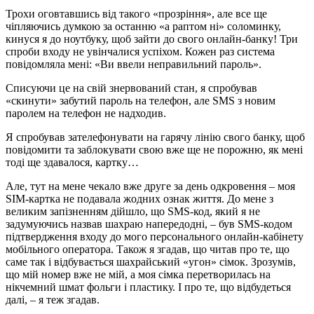
Трохи оговтавшись від такого «прозріння», але все ще
чіпляючись думкою за останню «а раптом ні» соломинку,
кинуся я до ноутбуку, щоб зайти до свого онлайн-банку! Три
спроби входу не увінчалися успіхом. Кожен раз система
повідомляла мені: «Ви ввели неправильний пароль».
Списуючи це на свій знервований стан, я спробував
«скинути» забутий пароль на телефон, але SMS з новим
паролем на телефон не надходив.
Я спробував зателефонувати на гарячу лінію свого банку, щоб
повідомити та заблокувати свою вже ще не порожню, як мені
тоді ще здавалося, картку…
Але, тут на мене чекало вже друге за день одкровення – моя
SIM-картка не подавала жодних ознак життя. До мене з
великим запізненням дійшло, що SMS-код, який я не
задумуючись назвав шахраю напередодні, – був SMS-кодом
підтвердження входу до мого персонального онлайн-кабінету
мобільного оператора. Також я згадав, що читав про те, що
саме так і відбувається шахрайський «угон» сімок. Зрозумів,
що мій номер вже не мій, а моя сімка перетворилась на
нікчемний шмат фольги і пластику. І про те, що відбудеться
далі, – я теж згадав.