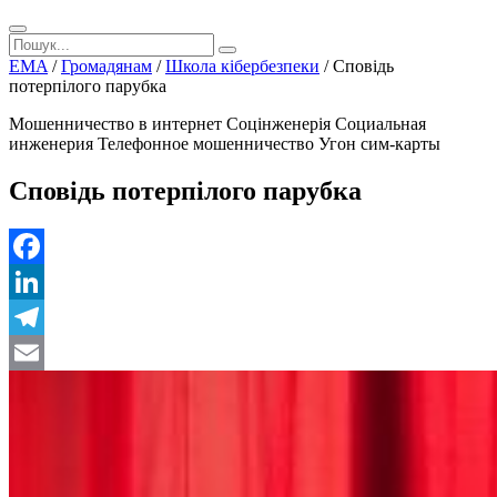
EMA
/
Громадянам
/
Школа кібербезпеки
/
Cповідь
потерпілого парубка
Мошенничество в интернет
Соцінженерія
Социальная
инженерия
Телефонное мошенничество
Угон сим-карты
Cповідь потерпілого парубка
Facebook
LinkedIn
Telegram
Email