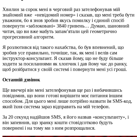
Хвилин за сорок мені в черговий раз зателефонував мій
знайомий вже «невідомий номер» і сказав, що мені треба бути
уважним, бо я знов зробив якусь помилку і єдиний спосіб
повернути «заблоковані» 3840 гривень… Думаю, шановний
читач, що ви вже мабуть запам’ятали цей геометрично
прогресивний алгоритм.
Я розлютився від такого нахабства, бо був впевнений, що
зробив усе правильно, точніше, так, як мені і велів сам
інструктор-консультант. Я сказав йому, що не буду більше
ходити за посиланнями як хлопчик і дав йому час до ранку,
щоб розібратися у своїй системі і повернути мені усі гроші.
Останній
дзвінок
Ще ввечері він мені зателефонував ще раз і вибачившись
повідомив, що вони готові вирішити моє питання іншим
способом. Для цього мені лише потрібно назвати їм SMS-код,
який їхня система зараз відправить на мій телефон.
За 20 секунд надійшов SMS, я його назвав «консультанту», і
він запевнив, що зранку кошти стовідсотково будуть
повернені і на тому ми з ним розпрощалися.