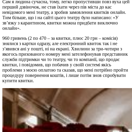
Сам я людина сучасна, тому, легко пропустивши повз вуха цей
перший дзвіночок, не став їхати через пів міста до кас
невідомого мені театру, а зробив замовлення квитків онлайн.
Тим більше, що і на сайті цього театру було написано: «У
зв’язку з карантином, квитки можна придбати виключно
онлайн».
960 гривень (2 по 470 – за квитки, плюс 20 грн – комісія)
знялися з картки одразу, але електронний квиток так і не
з’явився ані у пошті, ні на екрані. Хвилини за три-чотири з
якогось прихованого номеру мені зателефонував представник
служби підтримки чи то театру, чи то компанії, що продає
квитки, і повідомив, що побачив у своїй системі якісь
проблеми з моєю оплатою та сказав, що мені потрібно пройти
процедуру повернення коштів, і лише потім знов спробувати
купити квитки.