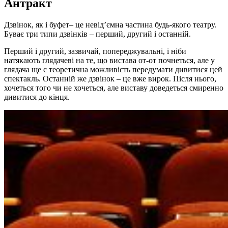
Антракт
Дзвінок, як і буфет– це невід’ємна частина будь-якого театру.
Буває три типи дзвінків – перший, другий і останній.
Перший і другий, зазвичай, попереджувальні, і ніби
натякають глядачеві на те, що вистава от-от почнеться, але у
глядача ще є теоретична можливість передумати дивитися цей
спектакль. Останній же дзвінок – це вже вирок. Після нього,
хочеться того чи не хочеться, але виставу доведеться смиренно
дивитися до кінця.