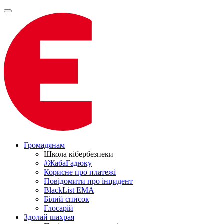
Громадянам
Школа кібербезпеки
#ЖабаГадюку
Корисне про платежі
Повідомити про інцидент
BlackList EMA
Білий список
Глосарій
Здолай шахрая