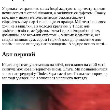
У деяких театральних колах іноді жартують, що театр завжди
починається зі старої вішалки, а закінчується буфетом. Скажу
вам, що у цьому нетолерантному сексистському і
ейджистському жарті є певна доля правди. Мій театр почався
хоч і не з вішалки, а з молодої кралечки у Tinder, але
закінчився він саме буфетом, хоча і трохи імпровізованим,
домашнім, але все-таки буфетом… у якому я самотньо, без
свідків запивав сум, сором і гіркий досвід припасеним для
зовсім іншого випадку напівсолодким. Але, про все по черзі…
Акт перший
Квитки до театру я замовив на сайті, посилання на який мені
скинула моя нова інтернет-знайома Ольга. Ми познайомилися
з нею напередодні у Tinder. Зараз мені вже і зізнатися соромно,
але тоді здалося, що я закохався з першого погляду.