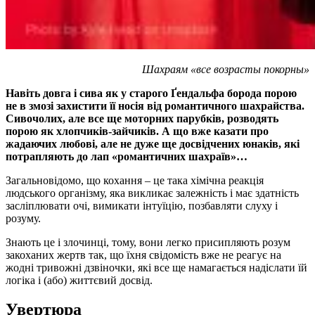
Шахра
ям
«
все возрасты покорны
»
Навіть довга і сива як у старого Ґендальфа борода порою
не в змозі захистити її носія від романтичного шахрайства.
Сивочолих, але все ще моторних парубків, розводять
порою як хлопчиків-зайчиків. А що вже казати про
жадаючих любові, але не дуже ще досвідчених юнаків, які
потрапляють до лап «романтичних шахраїв»…
Загальновідомо, що кохання – це така хімічна реакція
людського організму, яка викликає залежність і має здатність
засліплювати очі, вимикати інтуїцію, позбавляти слуху і
розуму.
Знають це і злочинці, тому, вони легко присипляють розум
закоханих жертв так, що їхня свідомість вже не реагує на
жодні тривожні дзвіночки, які все ще намагається надіслати їй
логіка і (або) життєвий досвід.
Увертюра