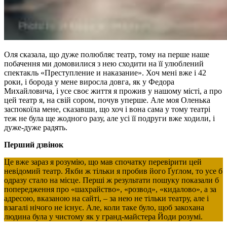
Оля сказала, що дуже полюбляє театр, тому на перше наше
побачення ми домовилися з нею сходити на її улюблений
спектакль «Преступление и наказание». Хоч мені вже і 42
роки, і борода у мене виросла довга, як у Федора
Михайловича, і усе своє життя я прожив у нашому місті, а про
цей театр я, на свій сором, почув уперше. Але моя Оленька
заспокоїла мене, сказавши, що хоч і вона сама у тому театрі
теж не була ще жодного разу, але усі її подруги вже ходили, і
дуже-дуже радять.
Перший дзвінок
Це вже зараз я розумію, що мав спочатку перевірити цей
невідомий театр. Якби ж тільки я пробив його Ґуґлом, то усе б
одразу стало на місце. Перші ж результати пошуку показали б
попередження про «шахрайство», «розвод», «кидалово», а за
адресою, вказаною на сайті, – за нею не тільки театру, але і
взагалі нічого не існує. Але, коли таке було, щоб закохана
людина була у чистому як у гранд-майстера Йоди розумі.