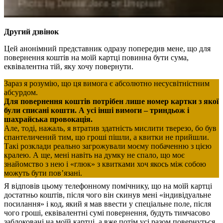
Другий дзвінок
Цей анонімний представник одразу попередив мене, що для
повернення коштів на моїй картці повинна бути сума,
еквівалентна тій, яку хочу повернути.
Зараз я розумію, що ця вимога є абсолютно несусвітністним
абсурдом.
Для повернення коштів потрібен лише номер картки з якої
були списані кошти. А усі інші вимоги – триндьож і
шахрайська провокація.
Але, тоді, нажаль, я втратив здатність мислити тверезо, бо був
спантеличений тим, що гроші пішли, а квитки не прийшли.
Такі розклади реально загрожували моєму побаченню з цією
кралею. А ще, мені навіть на думку не спало, що моє
знайомство з нею і «глюк» з квитками хоч якось між собою
можуть бути пов’язані.
Я відповів цьому телефонному помічнику, що на моїй картці
достатньо коштів, після чого він скинув мені «індивідуальне
посилання» і код, який я мав ввести у спеціальне поле, після
чого гроші, еквівалентні сумі повернення, будуть тимчасово
заблоковані на моїй картці, а вже потім усі разом повернуться