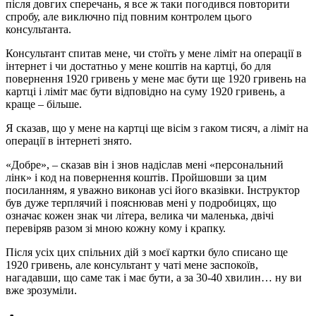
після довгих сперечань, я все ж таки погодився повторити
спробу, але виключно під повним контролем цього
консультанта.
Консультант спитав мене, чи стоїть у мене ліміт на операції в
інтернет і чи достатньо у мене коштів на картці, бо для
повернення 1920 гривень у мене має бути ще 1920 гривень на
картці і ліміт має бути відповідно на суму 1920 гривень, а
краще – більше.
Я сказав, що у мене на картці ще вісім з гаком тисяч, а ліміт на
операції в інтернеті знято.
«Добре», – сказав він і знов надіслав мені «персональний
лінк» і код на повернення коштів. Пройшовши за цим
посиланням, я уважно виконав усі його вказівки. Інструктор
був дуже терплячий і пояснював мені у подробицях, що
означає кожен знак чи літера, велика чи маленька, двічі
перевіряв разом зі мною кожну кому і крапку.
Після усіх цих спільних дій з моєї картки було списано ще
1920 гривень, але консультант у чаті мене заспокоїв,
нагадавши, що саме так і має бути, а за 30-40 хвилин… ну ви
вже зрозуміли.