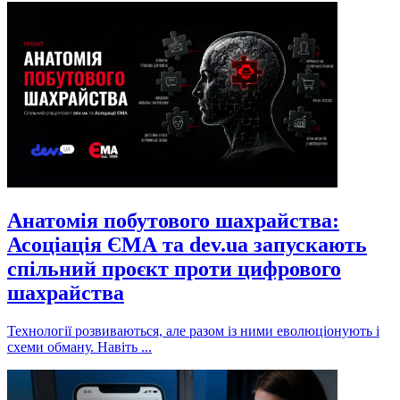
Анатомія побутового шахрайства:
Асоціація ЄМА та dev.ua запускають
спільний проєкт проти цифрового
шахрайства
Технології розвиваються, але разом із ними еволюціонують і
схеми обману. Навіть ...