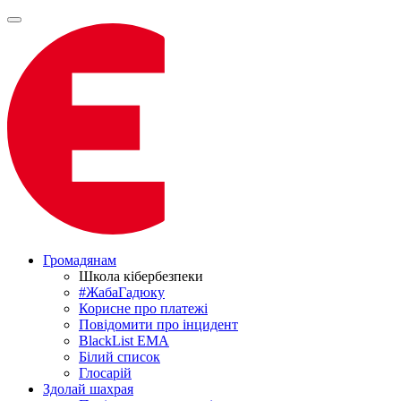
Громадянам
Школа кібербезпеки
#ЖабаГадюку
Корисне про платежі
Повідомити про інцидент
BlackList EMA
Білий список
Глосарій
Здолай шахрая