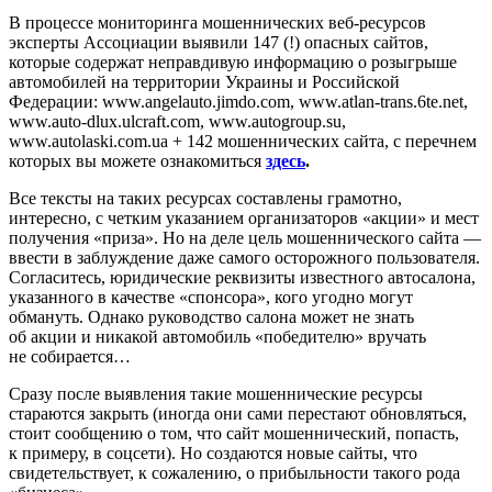
В процессе мониторинга мошеннических веб-ресурсов
эксперты Ассоциации выявили 147 (!) опасных сайтов,
которые содержат неправдивую информацию о розыгрыше
автомобилей на территории Украины и Российской
Федерации: www.angelauto.jimdo.com, www.atlan-trans.6te.net,
www.auto-dlux.ulcraft.com, www.autogroup.su,
www.autolaski.com.ua + 142 мошеннических сайта, с перечнем
которых вы можете ознакомиться
здесь
.
Все тексты на таких ресурсах составлены грамотно,
интересно, с четким указанием организаторов «акции» и мест
получения «приза». Но на деле цель мошеннического сайта —
ввести в заблуждение даже самого осторожного пользователя.
Согласитесь, юридические реквизиты известного автосалона,
указанного в качестве «спонсора», кого угодно могут
обмануть. Однако руководство салона может не знать
об акции и никакой автомобиль «победителю» вручать
не собирается…
Сразу после выявления такие мошеннические ресурсы
стараются закрыть (иногда они сами перестают обновляться,
стоит сообщению о том, что сайт мошеннический, попасть,
к примеру, в соцсети). Но создаются новые сайты, что
свидетельствует, к сожалению, о прибыльности такого рода