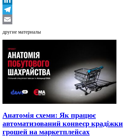
LinkedIn
Telegram
Email
другие материалы
Анатомія схеми: Як працює
автоматизований конвеєр крадіжки
грошей на маркетплейсах