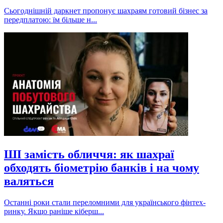
Сьогоднішній даркнет пропонує шахраям готовий бізнес за
передплатою: їм більше н...
ШІ замість обличчя: як шахраї
обходять біометрію банків і на чому
валяться
Останні роки стали переломними для українського фінтех-
ринку. Якщо раніше кіберш...