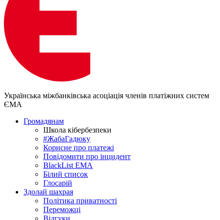
Українська міжбанківська асоціація членів платіжних систем
ЄМА
Громадянам
Школа кібербезпеки
#ЖабаГадюку
Корисне про платежі
Повідомити про інцидент
BlackList EMA
Білий список
Глосарій
Здолай шахрая
Політика приватності
Переможцi
Відгуки