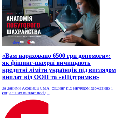
«Вам нараховано 6500 грн допомоги»:
як фішинг-шахраї вичищають
кредитні ліміти українців під виглядом
виплат від ООН та «єПідтримки»
За даними Асоціації ЄМА, фішинг під виглядом державних і
соціальних виплат посід...