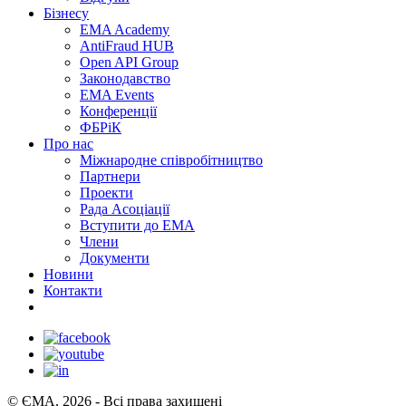
Бізнесу
EMA Academy
AntiFraud HUB
Open API Group
Законодавство
EMA Events
Конференції
ФБРіК
Про нас
Міжнародне співробітництво
Партнери
Проекти
Рада Асоціації
Вступити до ЕМА
Члени
Документи
Новини
Контакти
© ЄМА, 2026 - Всі права захищені