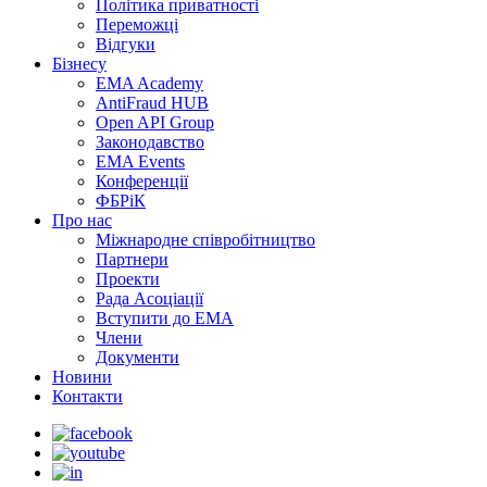
Політика приватності
Переможцi
Відгуки
Бізнесу
EMA Academy
AntiFraud HUB
Open API Group
Законодавство
EMA Events
Конференції
ФБРіК
Про нас
Міжнародне співробітництво
Партнери
Проекти
Рада Асоціації
Вступити до ЕМА
Члени
Документи
Новини
Контакти