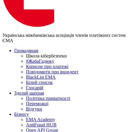
Українська міжбанківська асоціація членів платіжних систем
ЄМА
Громадянам
Школа кібербезпеки
#ЖабаГадюку
Корисне про платежі
Повідомити про інцидент
BlackList EMA
Білий список
Глосарій
Здолай шахрая
Політика приватності
Переможцi
Відгуки
Бізнесу
EMA Academy
AntiFraud HUB
Open API Group