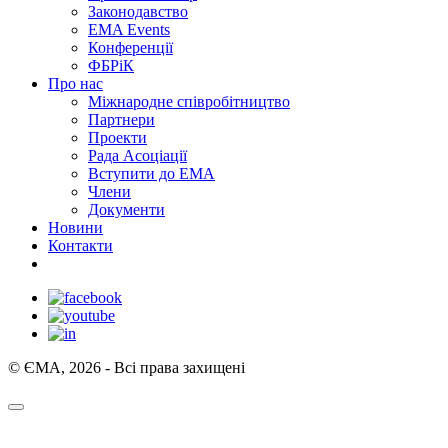
Законодавство
EMA Events
Конференції
ФБРіК
Про нас
Міжнародне співробітництво
Партнери
Проекти
Рада Асоціації
Вступити до ЕМА
Члени
Документи
Новини
Контакти
© ЄМА, 2026 - Всі права захищені