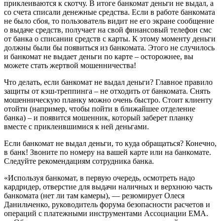
приклеиваются к скотчу. В итоге банкомат деньги не выдал, а
со счета списали денежные средства. Если в работе банкомата
не было сбоя, то пользователь видит не его экране сообщение
о выдаче средств, получает на свой финансовый телефон смс
от банка о списании средств с карты. К этому моменту деньги
должны были бы появиться из банкомата. Этого не случилось
и банкомат не выдает деньги по карте – осторожнее, вы
можете стать жертвой мошенничества!
Что делать, если банкомат не выдал деньги? Главное правило
защиты от кэш-треппинга – не отходить от банкомата. Снять
мошенническую планку можно очень быстро. Стоит клиенту
отойти (например, чтобы пойти в ближайшее отделение
банка) – и появится мошенник, который заберет планку
вместе с приклеившимися к ней деньгами.
Если банкомат не выдал деньги, то куда обращаться? Конечно,
в банк! Звоните по номеру на вашей карте или на банкомате.
Следуйте рекомендациям сотрудника банка.
«Используя банкомат, в первую очередь, осмотреть надо
кардридер, отверстие для выдачи наличных и верхнюю часть
банкомата (нет ли там камеры), — резюмирует Олеся
Данильченко, руководитель форума безопасности расчетов и
операций с платежными инструментами Ассоциации ЕМА.