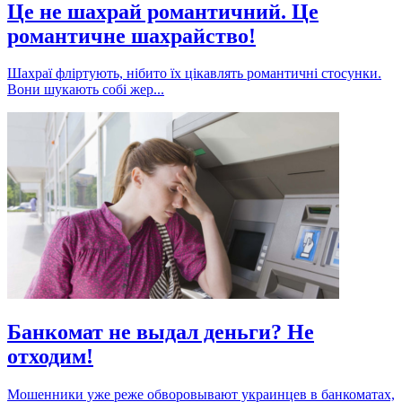
Це не шахрай романтичний. Це
романтичне шахрайство!
Шахраї фліртують, нібито їх цікавлять романтичні стосунки.
Вони шукають собі жер...
Банкомат не выдал деньги? Не
отходим!
Мошенники уже реже обворовывают украинцев в банкоматах,