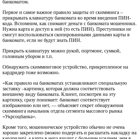
банкоматом.
Первое и самое важное правило защиты от скимминга –
прикрывать клавиатуру банкомата во время введения ПИН-
кода. Вспомним, как снимают деньги с банкомата мошенники.
Нужна карта и доступ к ней (то есть ПИН). Преступники не
смогут воспользоваться скопированными данными карты в
банкомате, если не будут знать ПИН.
Прикрыть клавиатуру можно рукой, портмоне, сумкой,
головным убором и т.п.
Обнаружить скимминговое устройство, прикрепленное на
кардридер тоже возможно.
«Как правило на банкоматах устанавливают специальную
заставку –картинку, которая должна соответствовать
внешнему виду банкомата. Клиент, посмотрев на эту
картинку, сразу понимает: банкомат соответствует
изображению или нет, — объясняет секрет обнаружения
скимминга начальник отдела сегмента массового рынка
«Укрсоцбанка».
Кроме того, мошенническое устройство обычно не очень
хорошо закреплено (можно подергать и расшатать накладку на
кардридер), а карта в него входит с большим усилием, чем в