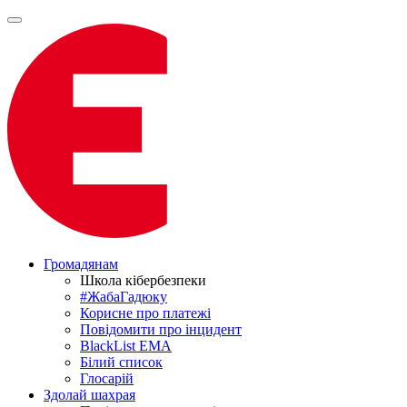
Громадянам
Школа кібербезпеки
#ЖабаГадюку
Корисне про платежі
Повідомити про інцидент
BlackList EMA
Білий список
Глосарій
Здолай шахрая