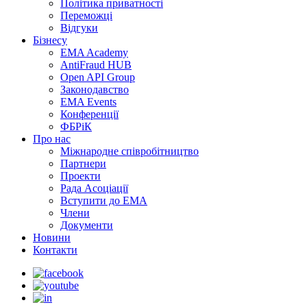
Політика приватності
Переможцi
Відгуки
Бізнесу
EMA Academy
AntiFraud HUB
Open API Group
Законодавство
EMA Events
Конференції
ФБРіК
Про нас
Міжнародне співробітництво
Партнери
Проекти
Рада Асоціації
Вступити до ЕМА
Члени
Документи
Новини
Контакти