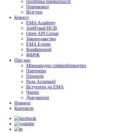
Політика приватності
Переможцi
Відгуки
Бізнесу
EMA Academy
AntiFraud HUB
Open API Group
Законодавство
EMA Events
Конференції
ФБРіК
Про нас
Міжнародне співробітництво
Партнери
Проекти
Рада Асоціації
Вступити до ЕМА
Члени
Документи
Новини
Контакти