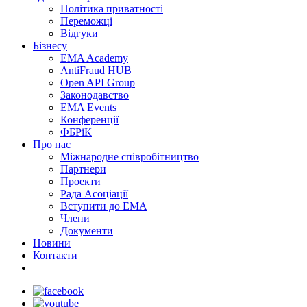
Політика приватності
Переможцi
Відгуки
Бізнесу
EMA Academy
AntiFraud HUB
Open API Group
Законодавство
EMA Events
Конференції
ФБРіК
Про нас
Міжнародне співробітництво
Партнери
Проекти
Рада Асоціації
Вступити до ЕМА
Члени
Документи
Новини
Контакти