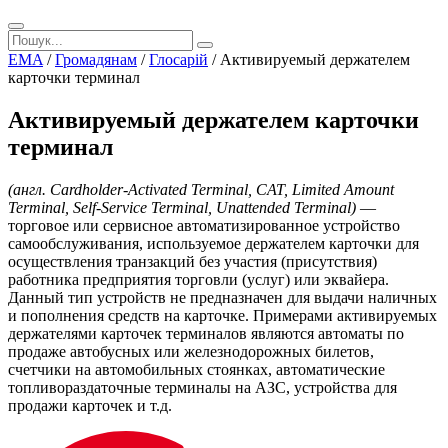
EMA
/
Громадянам
/
Глосарій
/
Активируемый держателем
карточки терминал
Активируемый держателем карточки
терминал
(англ. Cardholder-Activated Terminal, CAT, Limited Amount
Terminal, Self-Service Terminal, Unattended Terminal)
—
торговое или сервисное автоматизированное устройство
самообслуживания, используемое держателем карточки для
осуществления транзакций без участия (присутствия)
работника предприятия торговли (услуг) или эквайера.
Данный тип устройств не предназначен для выдачи наличных
и пополнения средств на карточке. Примерами активируемых
держателями карточек терминалов являются автоматы по
продаже автобусных или железнодорожных билетов,
счетчики на автомобильных стоянках, автоматические
топливораздаточные терминалы на АЗС, устройства для
продажи карточек и т.д.