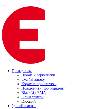
Громадянам
Школа кібербезпеки
#ЖабаГадюку
Корисне про платежі
Повідомити про інцидент
BlackList EMA
Білий список
Глосарій
Здолай шахрая