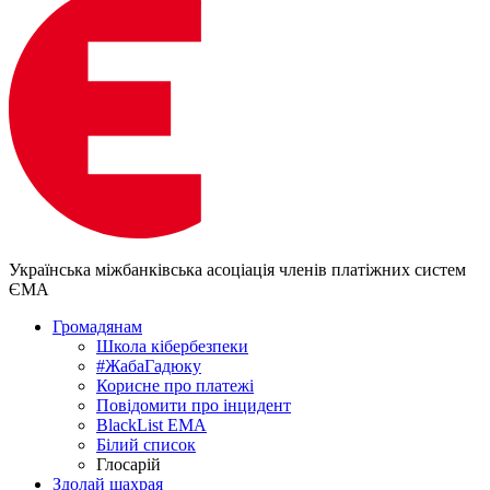
Українська міжбанківська асоціація членів платіжних систем
ЄМА
Громадянам
Школа кібербезпеки
#ЖабаГадюку
Корисне про платежі
Повідомити про інцидент
BlackList EMA
Білий список
Глосарій
Здолай шахрая