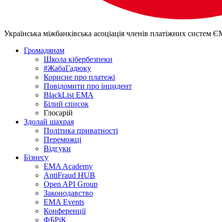
Українська міжбанківська асоціація членів платіжних систем 
Громадянам
Школа кібербезпеки
#ЖабаГадюку
Корисне про платежі
Повідомити про інцидент
BlackList EMA
Білий список
Глосарій
Здолай шахрая
Політика приватності
Переможцi
Відгуки
Бізнесу
EMA Academy
AntiFraud HUB
Open API Group
Законодавство
EMA Events
Конференції
ФБРіК