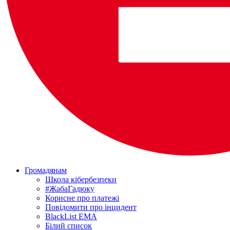
Громадянам
Школа кібербезпеки
#ЖабаГадюку
Корисне про платежі
Повідомити про інцидент
BlackList EMA
Білий список