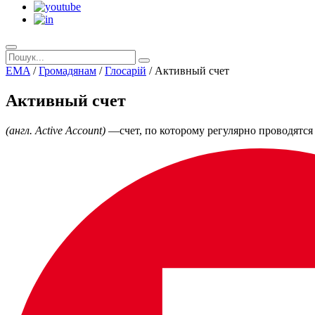
EMA
/
Громадянам
/
Глосарій
/
Активный счет
Активный счет
(англ. Active Account)
—счет, по которому регулярно проводятся