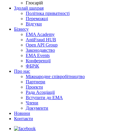
Глосарій
Здолай шахрая
Політика приватності
Переможцi
Відгуки
Бізнесу
EMA Academy
AntiFraud HUB
Open API Group
Законодавство
EMA Events
Конференції
ФБРіК
Про нас
Міжнародне співробітництво
Партнери
Проекти
Рада Асоціації
Вступити до ЕМА
Члени
Документи
Новини
Контакти