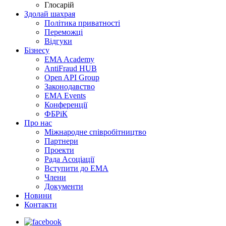
Глосарій
Здолай шахрая
Політика приватності
Переможцi
Відгуки
Бізнесу
EMA Academy
AntiFraud HUB
Open API Group
Законодавство
EMA Events
Конференції
ФБРіК
Про нас
Міжнародне співробітництво
Партнери
Проекти
Рада Асоціації
Вступити до ЕМА
Члени
Документи
Новини
Контакти