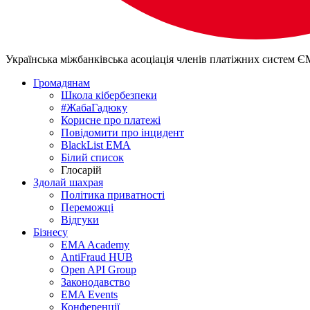
Українська міжбанківська асоціація членів платіжних систем 
Громадянам
Школа кібербезпеки
#ЖабаГадюку
Корисне про платежі
Повідомити про інцидент
BlackList EMA
Білий список
Глосарій
Здолай шахрая
Політика приватності
Переможцi
Відгуки
Бізнесу
EMA Academy
AntiFraud HUB
Open API Group
Законодавство
EMA Events
Конференції