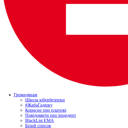
Громадянам
Школа кібербезпеки
#ЖабаГадюку
Корисне про платежі
Повідомити про інцидент
BlackList EMA
Білий список