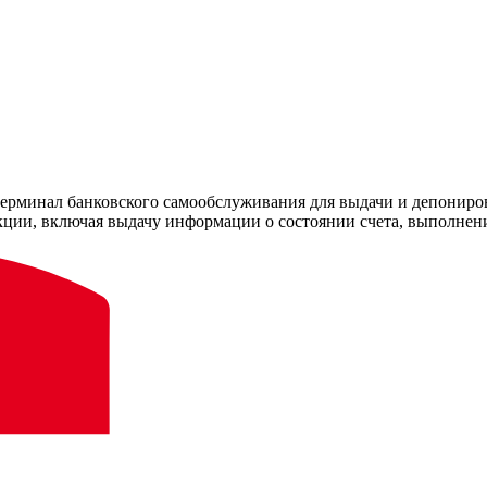
 терминал банковского самообслуживания для выдачи и депонир
ции, включая выдачу информации о состоянии счета, выполнени