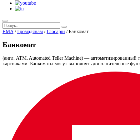
EMA
/
Громадянам
/
Глосарій
/
Банкомат
Банкомат
(англ. ATM, Automated Teller Machine) — автоматизированный
карточками. Банкоматы могут выполнять дополнительные функ