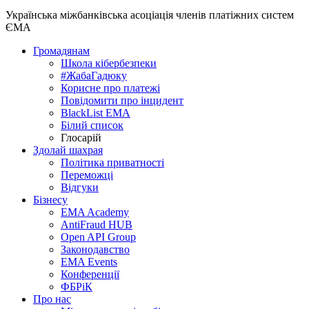
Українська міжбанківська асоціація членів платіжних систем
ЄМА
Громадянам
Школа кібербезпеки
#ЖабаГадюку
Корисне про платежі
Повідомити про інцидент
BlackList EMA
Білий список
Глосарій
Здолай шахрая
Політика приватності
Переможцi
Відгуки
Бізнесу
EMA Academy
AntiFraud HUB
Open API Group
Законодавство
EMA Events
Конференції
ФБРіК
Про нас