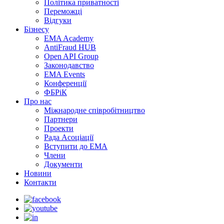
Політика приватності
Переможцi
Відгуки
Бізнесу
EMA Academy
AntiFraud HUB
Open API Group
Законодавство
EMA Events
Конференції
ФБРіК
Про нас
Міжнародне співробітництво
Партнери
Проекти
Рада Асоціації
Вступити до ЕМА
Члени
Документи
Новини
Контакти