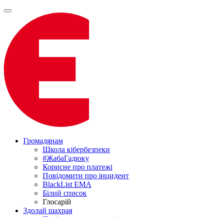
Громадянам
Школа кібербезпеки
#ЖабаГадюку
Корисне про платежі
Повідомити про інцидент
BlackList EMA
Білий список
Глосарій
Здолай шахрая