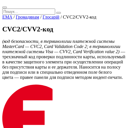
EMA
/
Громадянам
/
Глосарій
/
CVC2/CVV2-код
CVC2/CVV2-код
(код безопасности, в терминологии платежной системы
MasterCard —
CVС2, Card Validation Code 2; в терминологии
платежной системы Visa — CVV2, Card Verification value 2)
—
трехзначный код проверки подлинности карты, используемый
в качестве защитного элемента при осуществлении операций
без присутствия карты и ее держателя. Наносится на полосу
для подписи или в специально отведенном поле белого
цвета — правее панели для подписи методом индент-печати.