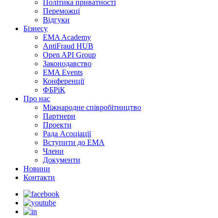
Політика приватності
Переможцi
Відгуки
Бізнесу
EMA Academy
AntiFraud HUB
Open API Group
Законодавство
EMA Events
Конференції
ФБРіК
Про нас
Міжнародне співробітництво
Партнери
Проекти
Рада Асоціації
Вступити до ЕМА
Члени
Документи
Новини
Контакти