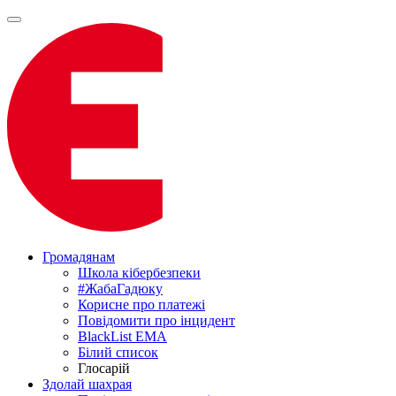
Громадянам
Школа кібербезпеки
#ЖабаГадюку
Корисне про платежі
Повідомити про інцидент
BlackList EMA
Білий список
Глосарій
Здолай шахрая