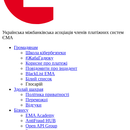
Українська міжбанківська асоціація членів платіжних систем
ЄМА
Громадянам
Школа кібербезпеки
#ЖабаГадюку
Корисне про платежі
Повідомити про інцидент
BlackList EMA
Білий список
Глосарій
Здолай шахрая
Політика приватності
Переможцi
Відгуки
Бізнесу
EMA Academy
AntiFraud HUB
Open API Group