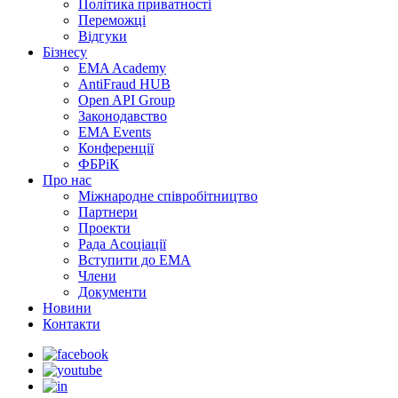
Політика приватності
Переможцi
Відгуки
Бізнесу
EMA Academy
AntiFraud HUB
Open API Group
Законодавство
EMA Events
Конференції
ФБРіК
Про нас
Міжнародне співробітництво
Партнери
Проекти
Рада Асоціації
Вступити до ЕМА
Члени
Документи
Новини
Контакти