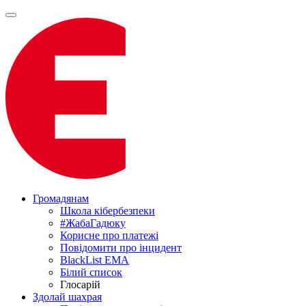
Громадянам
Школа кібербезпеки
#ЖабаГадюку
Корисне про платежі
Повідомити про інцидент
BlackList EMA
Білий список
Глосарій
Здолай шахрая