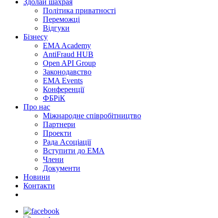
Здолай шахрая
Політика приватності
Переможцi
Відгуки
Бізнесу
EMA Academy
AntiFraud HUB
Open API Group
Законодавство
EMA Events
Конференції
ФБРіК
Про нас
Міжнародне співробітництво
Партнери
Проекти
Рада Асоціації
Вступити до ЕМА
Члени
Документи
Новини
Контакти