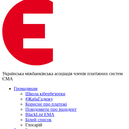
Українська міжбанківська асоціація членів платіжних систем
ЄМА
Громадянам
Школа кібербезпеки
#ЖабаГадюку
Корисне про платежі
Повідомити про інцидент
BlackList EMA
Білий список
Глосарій