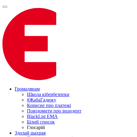
Громадянам
Школа кібербезпеки
#ЖабаГадюку
Корисне про платежі
Повідомити про інцидент
BlackList EMA
Білий список
Глосарій
Здолай шахрая