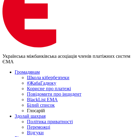
Українська міжбанківська асоціація членів платіжних систем
ЄМА
Громадянам
Школа кібербезпеки
#ЖабаГадюку
Корисне про платежі
Повідомити про інцидент
BlackList EMA
Білий список
Глосарій
Здолай шахрая
Політика приватності
Переможцi
Відгуки