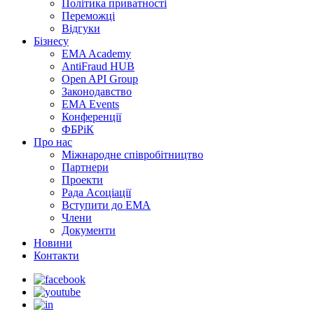
Політика приватності
Переможцi
Відгуки
Бізнесу
EMA Academy
AntiFraud HUB
Open API Group
Законодавство
EMA Events
Конференції
ФБРіК
Про нас
Міжнародне співробітництво
Партнери
Проекти
Рада Асоціації
Вступити до ЕМА
Члени
Документи
Новини
Контакти