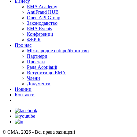
Бізнесу
EMA Academy
AntiFraud HUB
Open API Group
Законодавство
EMA Events
Конференції
ФБРіК
Про нас
Міжнародне співробітництво
Партнери
Проекти
Рада Асоціації
Вступити до ЕМА
Члени
Документи
Новини
Контакти
© ЄМА, 2026 - Всі права захищені