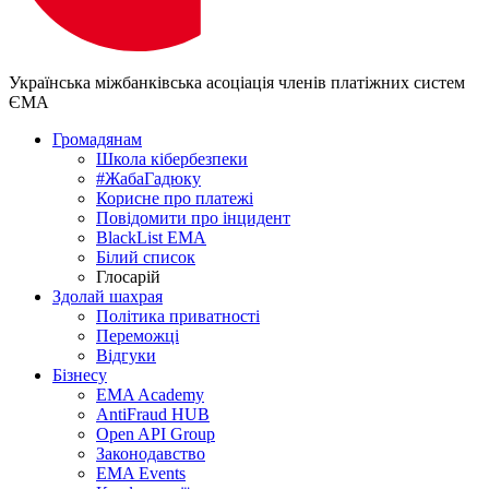
Українська міжбанківська асоціація членів платіжних систем
ЄМА
Громадянам
Школа кібербезпеки
#ЖабаГадюку
Корисне про платежі
Повідомити про інцидент
BlackList EMA
Білий список
Глосарій
Здолай шахрая
Політика приватності
Переможцi
Відгуки
Бізнесу
EMA Academy
AntiFraud HUB
Open API Group
Законодавство
EMA Events