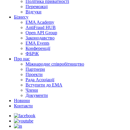
Політика приватності
Переможцi
Відгуки
Бізнесу
EMA Academy
AntiFraud HUB
Open API Group
Законодавство
EMA Events
Конференції
ФБРіК
Про нас
Міжнародне співробітництво
Партнери
Проекти
Рада Асоціації
Вступити до ЕМА
Члени
Документи
Новини
Контакти