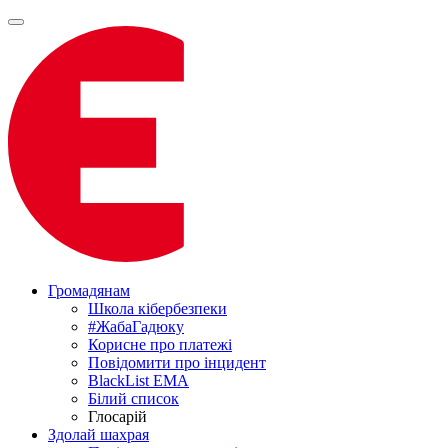
Громадянам
Школа кібербезпеки
#ЖабаГадюку
Корисне про платежі
Повідомити про інцидент
BlackList EMA
Білий список
Глосарій
Здолай шахрая