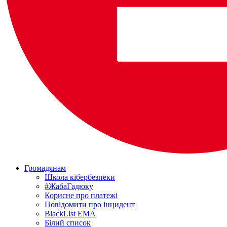
Громадянам
Школа кібербезпеки
#ЖабаГадюку
Корисне про платежі
Повідомити про інцидент
BlackList EMA
Білий список