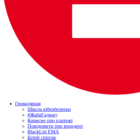
Громадянам
Школа кібербезпеки
#ЖабаГадюку
Корисне про платежі
Повідомити про інцидент
BlackList EMA
Білий список