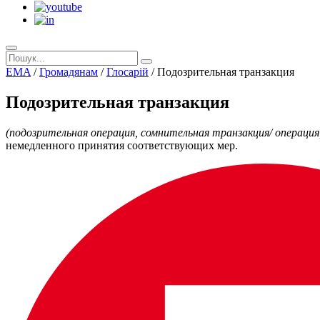
EMA
/
Громадянам
/
Глосарій
/
Подозрительная транзакция
Подозрительная транзакция
(подозрительная операция, сомнительная транзакция/ операция, ан
немедленного принятия соответствующих мер.