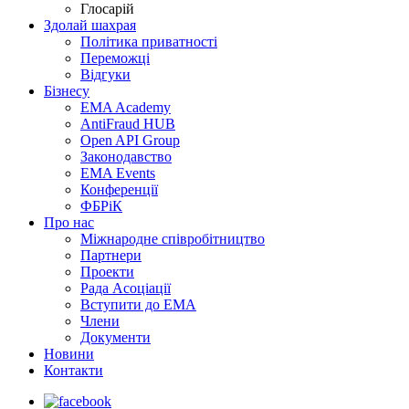
Глосарій
Здолай шахрая
Політика приватності
Переможцi
Відгуки
Бізнесу
EMA Academy
AntiFraud HUB
Open API Group
Законодавство
EMA Events
Конференції
ФБРіК
Про нас
Міжнародне співробітництво
Партнери
Проекти
Рада Асоціації
Вступити до ЕМА
Члени
Документи
Новини
Контакти