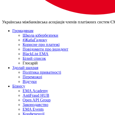
Українська міжбанківська асоціація членів платіжних систем 
Громадянам
Школа кібербезпеки
#ЖабаГадюку
Корисне про платежі
Повідомити про інцидент
BlackList EMA
Білий список
Глосарій
Здолай шахрая
Політика приватності
Переможцi
Відгуки
Бізнесу
EMA Academy
AntiFraud HUB
Open API Group
Законодавство
EMA Events
Конференції