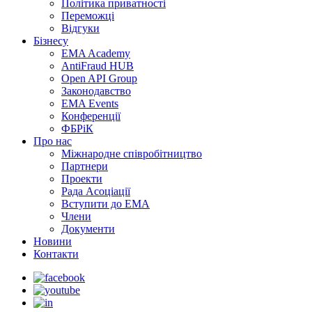
Політика приватності
Переможцi
Відгуки
Бізнесу
EMA Academy
AntiFraud HUB
Open API Group
Законодавство
EMA Events
Конференції
ФБРіК
Про нас
Міжнародне співробітництво
Партнери
Проекти
Рада Асоціації
Вступити до ЕМА
Члени
Документи
Новини
Контакти