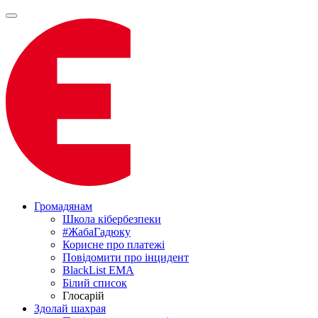
Громадянам
Школа кібербезпеки
#ЖабаГадюку
Корисне про платежі
Повідомити про інцидент
BlackList EMA
Білий список
Глосарій
Здолай шахрая