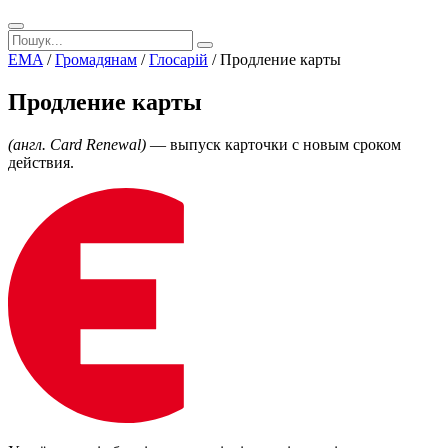
EMA
/
Громадянам
/
Глосарій
/
Продление карты
Продление карты
(англ. Card Renewal)
— выпуск карточки с новым сроком
действия.