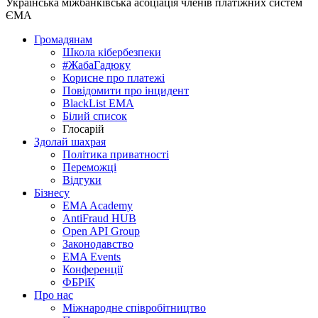
Українська міжбанківська асоціація членів платіжних систем
ЄМА
Громадянам
Школа кібербезпеки
#ЖабаГадюку
Корисне про платежі
Повідомити про інцидент
BlackList EMA
Білий список
Глосарій
Здолай шахрая
Політика приватності
Переможцi
Відгуки
Бізнесу
EMA Academy
AntiFraud HUB
Open API Group
Законодавство
EMA Events
Конференції
ФБРіК
Про нас
Міжнародне співробітництво