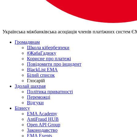
Українська міжбанківська асоціація членів платіжних систем 
Громадянам
Школа кібербезпеки
#ЖабаГадюку
Корисне про платежі
Повідомити про інцидент
BlackList EMA
Білий список
Глосарій
Здолай шахрая
Політика приватності
Переможцi
Відгуки
Бізнесу
EMA Academy
AntiFraud HUB
Open API Group
Законодавство
EMA Events