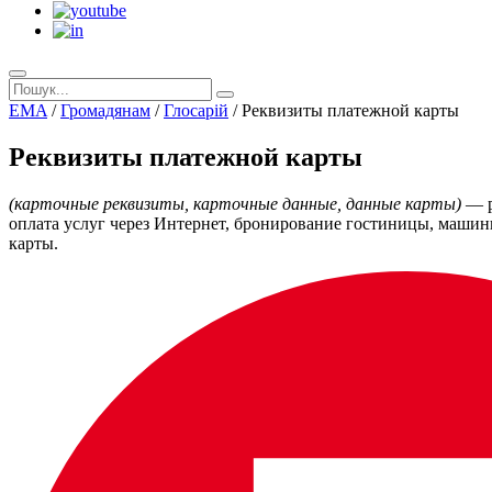
EMA
/
Громадянам
/
Глосарій
/
Реквизиты платежной карты
Реквизиты платежной карты
(карточные реквизиты, карточные данные, данные карты)
— р
оплата услуг через Интернет, бронирование гостиницы, машины
карты.