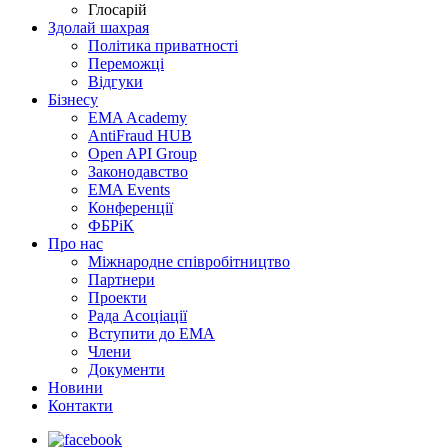
Глосарій
Здолай шахрая
Політика приватності
Переможцi
Відгуки
Бізнесу
EMA Academy
AntiFraud HUB
Open API Group
Законодавство
EMA Events
Конференції
ФБРіК
Про нас
Міжнародне співробітництво
Партнери
Проекти
Рада Асоціації
Вступити до ЕМА
Члени
Документи
Новини
Контакти