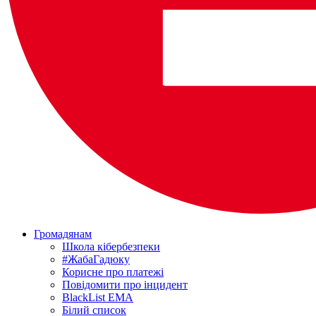
Громадянам
Школа кібербезпеки
#ЖабаГадюку
Корисне про платежі
Повідомити про інцидент
BlackList EMA
Білий список