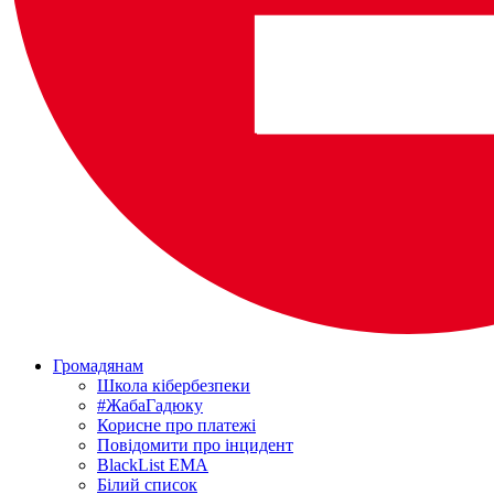
Громадянам
Школа кібербезпеки
#ЖабаГадюку
Корисне про платежі
Повідомити про інцидент
BlackList EMA
Білий список