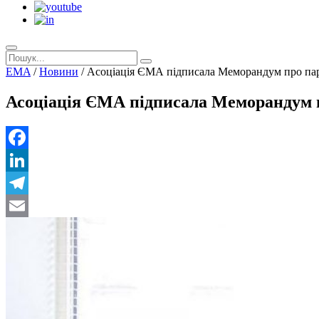
EMA
/
Новини
/
Асоціація ЄМА підписала Меморандум про па
Асоціація ЄМА підписала Меморандум 
Facebook
LinkedIn
Telegram
Email