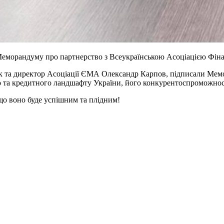
ня Меморандуму про партнерство з Всеукраїнською Асоціацією Фі
 та директор Асоціації ЄМА Олександр Карпов, підписали Мемо
 та кредитного ландшафту України, його конкурентоспроможност
що воно буде успішним та плідним!