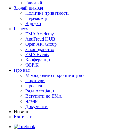
Глосарій
Здолай шахрая
Політика приватності
Переможцi
Відгуки
Бізнесу
EMA Academy
AntiFraud HUB
Open API Group
Законодавство
EMA Events
Конференції
ФБРіК
Про нас
Міжнародне співробітництво
Партнери
Проекти
Рада Асоціації
Вступити до ЕМА
Члени
Документи
Новини
Контакти