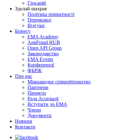
Глосарій
Здолай шахрая
Політика приватності
Переможцi
Відгуки
Бізнесу
EMA Academy
AntiFraud HUB
Open API Group
Законодавство
EMA Events
Конференції
ФБРіК
Про нас
Міжнародне співробітництво
Партнери
Проекти
Рада Асоціації
Вступити до ЕМА
Члени
Документи
Новини
Контакти