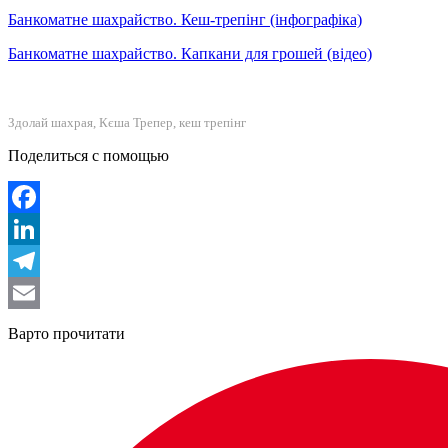
Банкоматне шахрайство. Кеш-трепінг (інфографіка)
Банкоматне шахрайство. Капкани для грошей (відео)
Здолай шахрая, Кєша Трепер, кеш трепінг
Поделиться с помощью
Facebook
LinkedIn
Telegram
Email
Варто прочитати