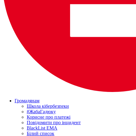
Громадянам
Школа кібербезпеки
#ЖабаГадюку
Корисне про платежі
Повідомити про інцидент
BlackList EMA
Білий список