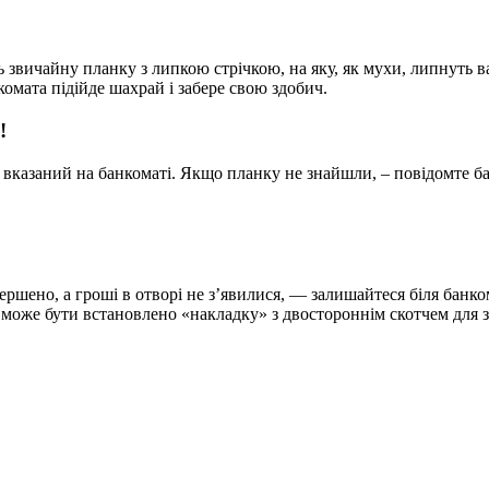
 звичайну планку з липкою стрічкою, на яку, як мухи, липнуть ваш
комата підійде шахрай і забере свою здобич.
!
 вказаний на банкоматі. Якщо планку не знайшли, – повідомте ба
ершено, а гроші в отворі не з’явилися, — залишайтеся біля банко
о може бути встановлено «накладку» з двостороннім скотчем для 