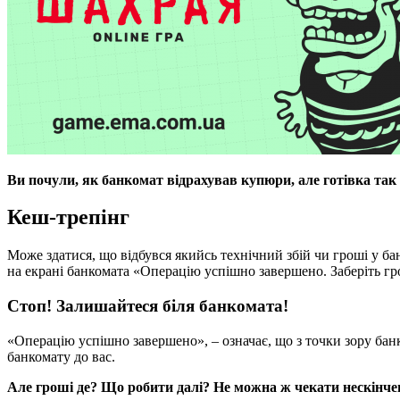
Ви почули, як банкомат відрахував купюри, але готівка так 
Кеш-трепінг
Може здатися, що відбувся якийсь технічний збій чи гроші у ба
на екрані банкомата «Операцію успішно завершено. Заберіть гр
Стоп! Залишайтеся біля банкомата!
«Операцію успішно завершено», – означає, що з точки зору банко
банкомату до вас.
Але гроші де?
Що робити далі?
Не можна ж чекати нескінче