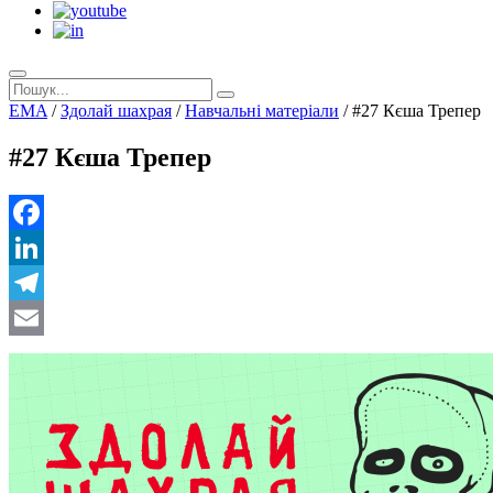
EMA
/
Здолай шахрая
/
Навчальнi матерiали
/
#27 Кєша Трепер
#27 Кєша Трепер
Facebook
LinkedIn
Telegram
Email