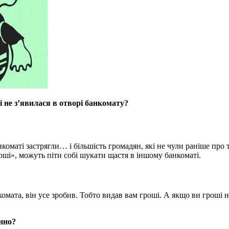
і не з’явилася в отворі банкомату?
нкоматі застрягли… і більшість громадян, які не чули раніше про
оші», можуть піти собі шукати щастя в іншому банкоматі.
мата, він усе зробив. Тобто видав вам гроші. А якщо ви гроші не 
нно?