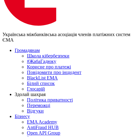
Українська міжбанківська асоціація членів платіжних систем
ЄМА
Громадянам
Школа кібербезпеки
#ЖабаГадюку
Корисне про платежі
Повідомити про інцидент
BlackList EMA
Білий список
Глосарій
Здолай шахрая
Політика приватності
Переможцi
Відгуки
Бізнесу
EMA Academy
AntiFraud HUB
Open API Group