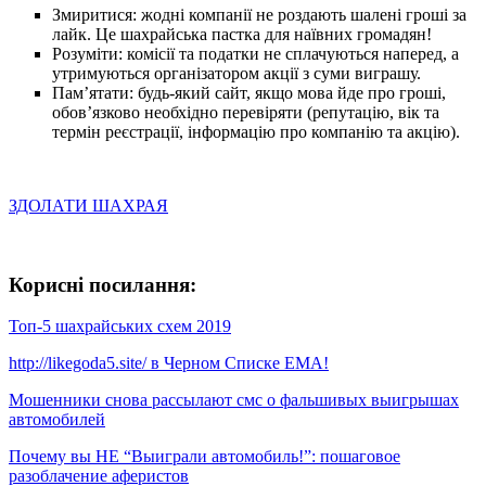
Змиритися: жодні компанії не роздають шалені гроші за
лайк. Це шахрайська пастка для наївних громадян!
Розуміти: комісії та податки не сплачуються наперед, а
утримуються організатором акції з суми виграшу.
Пам’ятати: будь-який сайт, якщо мова йде про гроші,
обов’язково необхідно перевіряти (репутацію, вік та
термін реєстрації, інформацію про компанію та акцію).
ЗДОЛАТИ ШАХРАЯ
Корисні посилання:
Топ-5 шахрайських схем 2019
http://likegoda5.site/ в Черном Списке ЕМА!
Мошенники снова рассылают смс о фальшивых выигрышах
автомобилей
Почему вы НЕ “Выиграли автомобиль!”: пошаговое
разоблачение аферистов