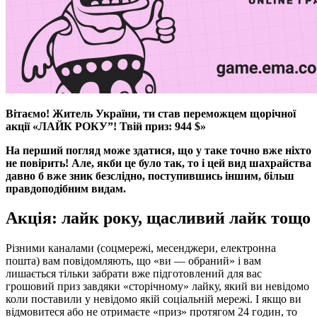
Вітаємо! Житель України, ти став переможцем щорічної
акції «ЛАЙК РОКУ”! Твій приз: 944 $»
На перший погляд може здатися, що у таке точно вже ніхто
не повірить! Але, якби це було так, то і цей вид шахрайства
давно б вже зник безслідно, поступившись іншим, більш
правдоподібним видам.
Акція: лайк року, щасливий лайк тощо
Різними каналами (соцмережі, месенджери, електронна
пошта) вам повідомляють, що «ви — обраний» і вам
лишається тільки забрати вже підготовлений для вас
грошовий приз завдяки «сторічному» лайку, який ви невідомо
коли поставили у невідомо якій соціальній мережі. І якщо ви
відмовитеся або не отримаєте «приз» протягом 24 годин, то