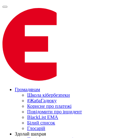
Громадянам
Школа кібербезпеки
#ЖабаГадюку
Корисне про платежі
Повідомити про інцидент
BlackList EMA
Білий список
Глосарій
Здолай шахрая