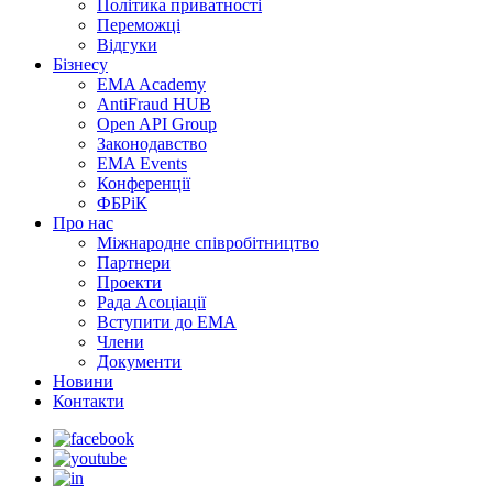
Політика приватності
Переможцi
Відгуки
Бізнесу
EMA Academy
AntiFraud HUB
Open API Group
Законодавство
EMA Events
Конференції
ФБРіК
Про нас
Міжнародне співробітництво
Партнери
Проекти
Рада Асоціації
Вступити до ЕМА
Члени
Документи
Новини
Контакти