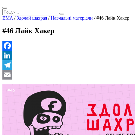
EMA
/
Здолай шахрая
/
Навчальнi матерiали
/
#46 Лайк Хакер
#46 Лайк Хакер
Facebook
LinkedIn
Telegram
Email