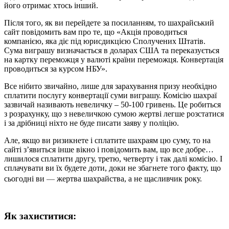
його отримає хтось інший.
Після того, як ви перейдете за посиланням, то шахрайський
сайт повідомить вам про те, що «Акція проводиться
компанією, яка діє під юрисдикцією Сполучених Штатів.
Сума виграшу визначається в доларах США та переказується
на картку переможця у валюті країни переможця. Конвертація
проводиться за курсом НБУ».
Все нібито звичайно, лише для зарахування призу необхідно
сплатити послугу конвертації суми виграшу. Комісію шахраї
зазвичай називають невеличку – 50-100 гривень. Це робиться
з розрахунку, що з невеличкою сумою жертві легше розстатися
і за дрібниці ніхто не буде писати заяву у поліцію.
Але, якщо ви ризикнете і сплатите шахраям цю суму, то на
сайті з’явиться інше вікно і повідомить вам, що все добре…
лишилося сплатити другу, третю, четверту і так далі комісію. І
сплачувати ви їх будете доти, доки не збагнете того факту, що
—
сьогодні ви
жертва шахрайства, а не щасливчик року.
Як захиститися: