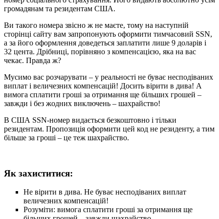
громадянам та резидентам США.
Ви такого номера звісно ж не маєте, тому на наступній
сторінці сайту вам запропонують оформити тимчасовий SSN,
а за його оформлення доведеться заплатити лише 9 доларів і
32 цента. Дрібниці, порівняно з компенсацією, яка на вас
чекає. Правда ж?
Мусимо вас розчарувати – у реальності не буває несподіваних
виплат і величезних компенсацій! Досить вірити в дива! А
вимога сплатити гроші за отримання ще більших грошей –
завжди і без жодних виключень – шахрайство!
В США SSN-номер видається безкоштовно і тільки
резидентам. Пропозиція оформити цей код не резиденту, а тим
більше за гроші – це теж шахрайство.
Як захиститися:
Не вірити в дива. Не буває несподіваних виплат
величезних компенсацій!
Розуміти: вимога сплатити гроші за отримання ще
більших грошей – завжди шахрайство.