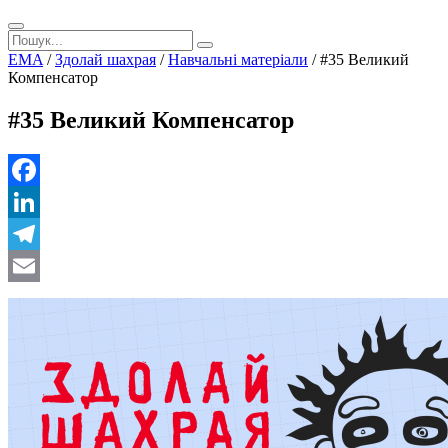
EMA
/
Здолай шахрая
/
Навчальнi матерiали
/
#35 Великий
Компенсатор
#35 Великий Компенсатор
Facebook
LinkedIn
Telegram
Email