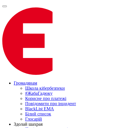
Громадянам
Школа кібербезпеки
#ЖабаГадюку
Корисне про платежі
Повідомити про інцидент
BlackList EMA
Білий список
Глосарій
Здолай шахрая