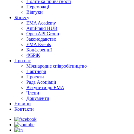
Політика приватності
Переможцi
Відгуки
Бізнесу
EMA Academy
AntiFraud HUB
Open API Group
Законодавство
EMA Events
Конференції
ФБРіК
Про нас
Міжнародне співробітництво
Партнери
Проекти
Рада Асоціації
Вступити до ЕМА
Члени
Документи
Новини
Контакти