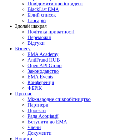
Повідомити про інцидент
BlackList EMA
Білий список
Глосарій
Здолай шахрая
Політика приватності
Переможцi
Відгуки
Бізнесу
EMA Academy
AntiFraud HUB
Open API Group
Законодавство
EMA Events
Конференції
ФБРіК
Про нас
Міжнародне співробітництво
Партнери
Проекти
Рада Асоціації
Вступити до ЕМА
Члени
Документи
Новини