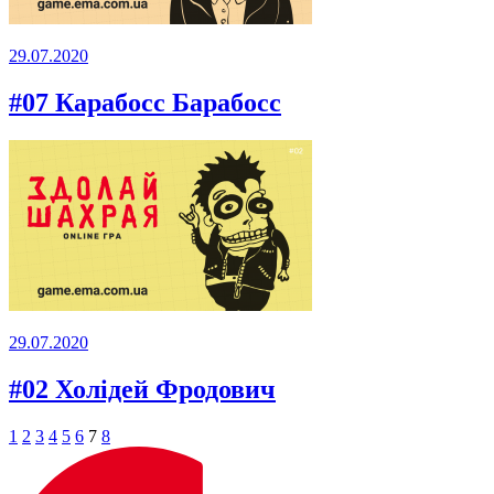
29.07.2020
#07 Карабосс Барабосс
29.07.2020
#02 Холідей Фродович
Posts
1
2
3
4
5
6
7
8
pagination