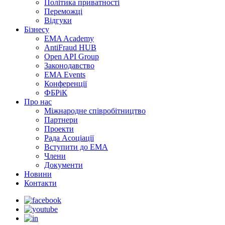
Політика приватності
Переможцi
Відгуки
Бізнесу
EMA Academy
AntiFraud HUB
Open API Group
Законодавство
EMA Events
Конференції
ФБРіК
Про нас
Міжнародне співробітництво
Партнери
Проекти
Рада Асоціації
Вступити до ЕМА
Члени
Документи
Новини
Контакти