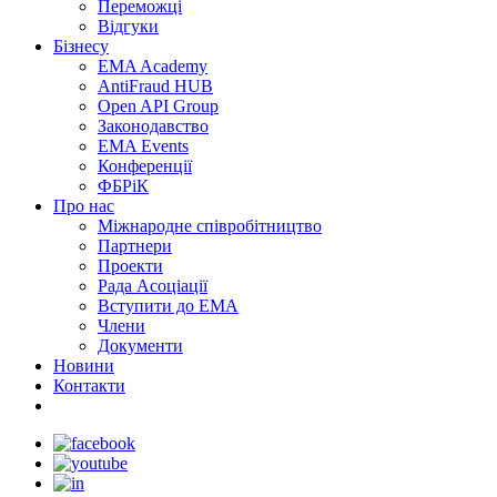
Переможцi
Відгуки
Бізнесу
EMA Academy
AntiFraud HUB
Open API Group
Законодавство
EMA Events
Конференції
ФБРіК
Про нас
Міжнародне співробітництво
Партнери
Проекти
Рада Асоціації
Вступити до ЕМА
Члени
Документи
Новини
Контакти