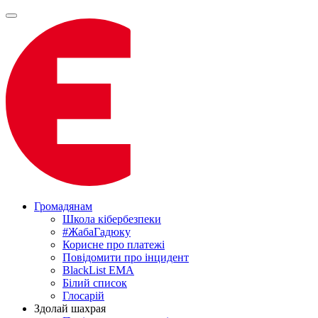
Громадянам
Школа кібербезпеки
#ЖабаГадюку
Корисне про платежі
Повідомити про інцидент
BlackList EMA
Білий список
Глосарій
Здолай шахрая