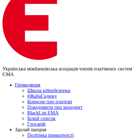
Українська міжбанківська асоціація членів платіжних систем
ЄМА
Громадянам
Школа кібербезпеки
#ЖабаГадюку
Корисне про платежі
Повідомити про інцидент
BlackList EMA
Білий список
Глосарій
Здолай шахрая
Політика приватності