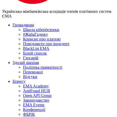
Українська міжбанківська асоціація членів платіжних систем
ЄМА
Громадянам
Школа кібербезпеки
#ЖабаГадюку
Корисне про платежі
Повідомити про інцидент
BlackList EMA
Білий список
Глосарій
Здолай шахрая
Політика приватності
Переможцi
Відгуки
Бізнесу
EMA Academy
AntiFraud HUB
Open API Group
Законодавство
EMA Events
Конференції
ФБРіК