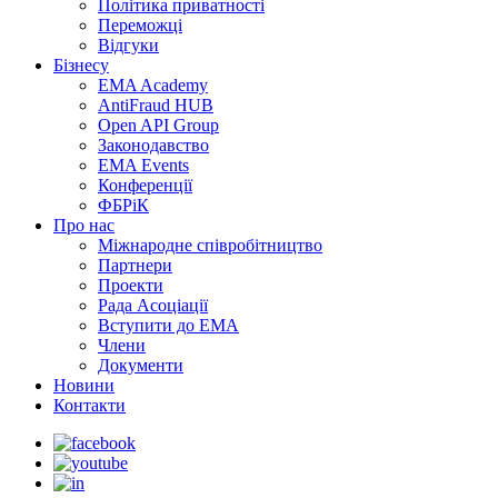
Політика приватності
Переможцi
Відгуки
Бізнесу
EMA Academy
AntiFraud HUB
Open API Group
Законодавство
EMA Events
Конференції
ФБРіК
Про нас
Міжнародне співробітництво
Партнери
Проекти
Рада Асоціації
Вступити до ЕМА
Члени
Документи
Новини
Контакти