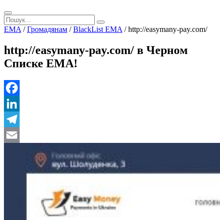
EMA
/
Громадянам
/
BlackList EMA
/
http://easymany-pay.com/
http://easymany-pay.com/ в Черном
Списке ЕМА!
Facebook
LinkedIn
Telegram
Email