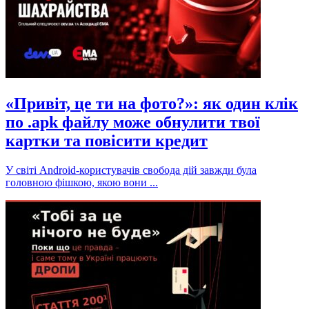
«Привіт, це ти на фото?»: як один клік
по .apk файлу може обнулити твої
картки та повісити кредит
У світі Android-користувачів свобода дій завжди була
головною фішкою, якою вони ...