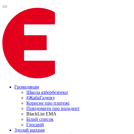
Громадянам
Школа кібербезпеки
#ЖабаГадюку
Корисне про платежі
Повідомити про інцидент
BlackList EMA
Білий список
Глосарій
Здолай шахрая