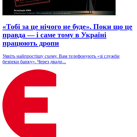
«Тобі за це нічого не буде». Поки що це
правда — і саме тому в Україні
працюють дропи
Уявіть найпростішу схему. Вам телефонують «зі служби
безпеки банку». Через двадц...