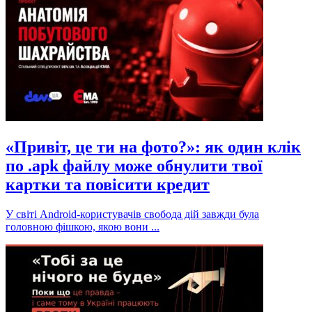
«Привіт, це ти на фото?»: як один клік
по .apk файлу може обнулити твої
картки та повісити кредит
У світі Android-користувачів свобода дій завжди була
головною фішкою, якою вони ...