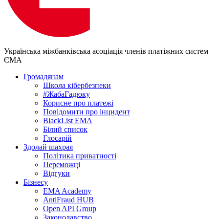
Українська міжбанківська асоціація членів платіжних систем
ЄМА
Громадянам
Школа кібербезпеки
#ЖабаГадюку
Корисне про платежі
Повідомити про інцидент
BlackList EMA
Білий список
Глосарій
Здолай шахрая
Політика приватності
Переможцi
Відгуки
Бізнесу
EMA Academy
AntiFraud HUB
Open API Group
Законодавство