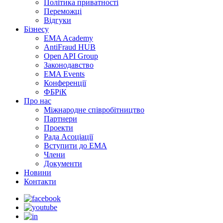
Політика приватності
Переможцi
Відгуки
Бізнесу
EMA Academy
AntiFraud HUB
Open API Group
Законодавство
EMA Events
Конференції
ФБРіК
Про нас
Міжнародне співробітництво
Партнери
Проекти
Рада Асоціації
Вступити до ЕМА
Члени
Документи
Новини
Контакти