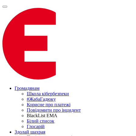
Громадянам
Школа кібербезпеки
#ЖабаГадюку
Корисне про платежі
Повідомити про інцидент
BlackList EMA
Білий список
Глосарій
Здолай шахрая