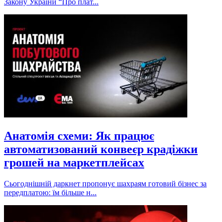
Закону України “Про плат...
Анатомія схеми: Як працює
автоматизований конвеєр крадіжки
грошей на маркетплейсах
Сьогоднішній даркнет пропонує шахраям готовий бізнес за
передплатою: їм більше н...