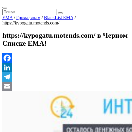
EMA
/
Громадянам
/
BlackList EMA
/
https://kypogatu.motends.com/
https://kypogatu.motends.com/ в Черном
Списке ЕМА!
Facebook
LinkedIn
Telegram
Email