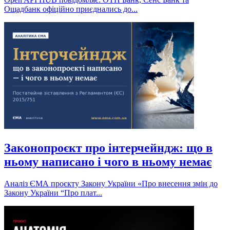
Ощадбанк офіційно приєднались до...
Законопроєкт про інтерчейндж: що в
ньому написано і чого в ньому немає
Аналіз ЄМА проєкту Закону України «Про внесення змін до
Закону України “Про плат...