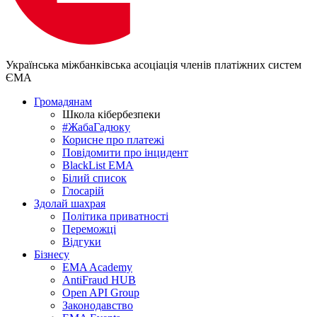
Українська міжбанківська асоціація членів платіжних систем
ЄМА
Громадянам
Школа кібербезпеки
#ЖабаГадюку
Корисне про платежі
Повідомити про інцидент
BlackList EMA
Білий список
Глосарій
Здолай шахрая
Політика приватності
Переможцi
Відгуки
Бізнесу
EMA Academy
AntiFraud HUB
Open API Group
Законодавство