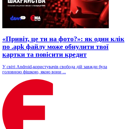
«Привіт, це ти на фото?»: як один клік
по .apk файлу може обнулити твої
картки та повісити кредит
У світі Android-користувачів свобода дій завжди була
головною фішкою, якою вони ...