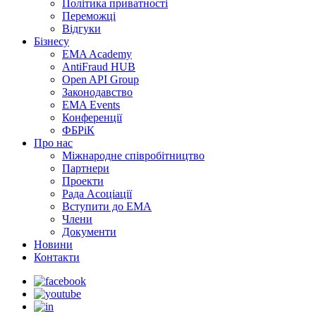
Політика приватності
Переможцi
Відгуки
Бізнесу
EMA Academy
AntiFraud HUB
Open API Group
Законодавство
EMA Events
Конференції
ФБРіК
Про нас
Міжнародне співробітництво
Партнери
Проекти
Рада Асоціації
Вступити до ЕМА
Члени
Документи
Новини
Контакти