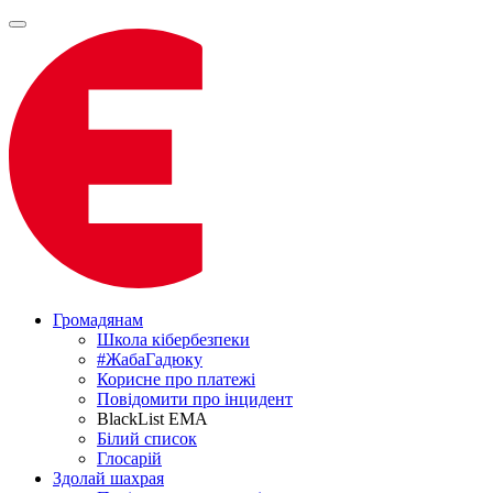
Громадянам
Школа кібербезпеки
#ЖабаГадюку
Корисне про платежі
Повідомити про інцидент
BlackList EMA
Білий список
Глосарій
Здолай шахрая