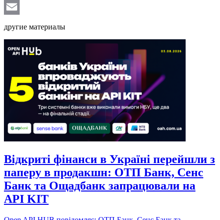
Telegram
Email
другие материалы
Відкриті фінанси в Україні перейшли з
паперу в продакшн: ОТП Банк, Сенс
Банк та Ощадбанк запрацювали на
API KIT
Open API HUB повідомляє: ОТП Банк, Сенс Банк та