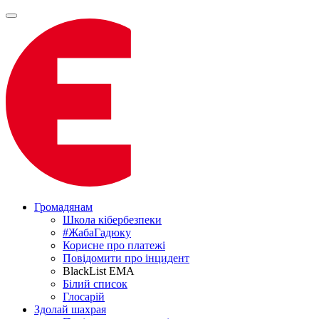
Громадянам
Школа кібербезпеки
#ЖабаГадюку
Корисне про платежі
Повідомити про інцидент
BlackList EMA
Білий список
Глосарій
Здолай шахрая