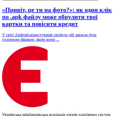
«Привіт, це ти на фото?»: як один клік
по .apk файлу може обнулити твої
картки та повісити кредит
У світі Android-користувачів свобода дій завжди була
головною фішкою, якою вони ...
Українська міжбанківська асоціація членів платіжних систем