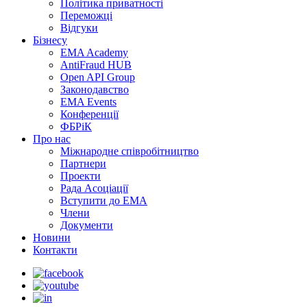
Політика приватності
Переможцi
Відгуки
Бізнесу
EMA Academy
AntiFraud HUB
Open API Group
Законодавство
EMA Events
Конференції
ФБРіК
Про нас
Міжнародне співробітництво
Партнери
Проекти
Рада Асоціації
Вступити до ЕМА
Члени
Документи
Новини
Контакти