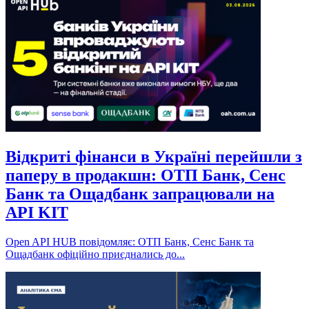
Відкриті фінанси в Україні перейшли з
паперу в продакшн: ОТП Банк, Сенс
Банк та Ощадбанк запрацювали на
API KIT
Open API HUB повідомляє: ОТП Банк, Сенс Банк та
Ощадбанк офіційно приєднались до...