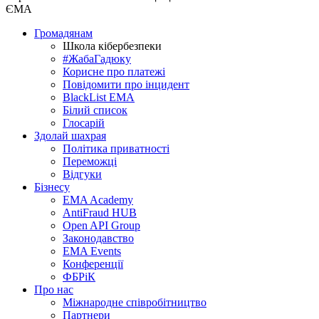
ЄМА
Громадянам
Школа кібербезпеки
#ЖабаГадюку
Корисне про платежі
Повідомити про інцидент
BlackList EMA
Білий список
Глосарій
Здолай шахрая
Політика приватності
Переможцi
Відгуки
Бізнесу
EMA Academy
AntiFraud HUB
Open API Group
Законодавство
EMA Events
Конференції
ФБРіК
Про нас
Міжнародне співробітництво
Партнери