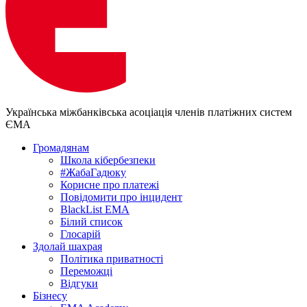
Українська міжбанківська асоціація членів платіжних систем
ЄМА
Громадянам
Школа кібербезпеки
#ЖабаГадюку
Корисне про платежі
Повідомити про інцидент
BlackList EMA
Білий список
Глосарій
Здолай шахрая
Політика приватності
Переможцi
Відгуки
Бізнесу