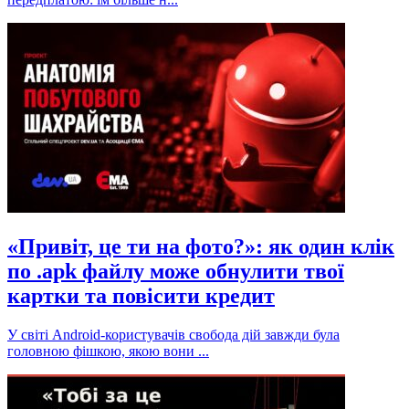
«Привіт, це ти на фото?»: як один клік
по .apk файлу може обнулити твої
картки та повісити кредит
У світі Android-користувачів свобода дій завжди була
головною фішкою, якою вони ...