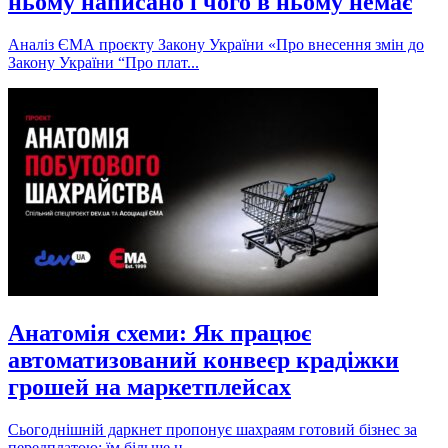
ньому написано і чого в ньому немає
Аналіз ЄМА проєкту Закону України «Про внесення змін до
Закону України “Про плат...
Анатомія схеми: Як працює
автоматизований конвеєр крадіжки
грошей на маркетплейсах
Сьогоднішній даркнет пропонує шахраям готовий бізнес за
передплатою: їм більше н...