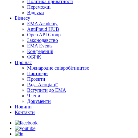
Політика приватності
Переможцi
Відгуки
Бізнесу
EMA Academy
AntiFraud HUB
Open API Group
Законодавство
EMA Events
Конференції
ФБРіК
Про нас
Міжнародне співробітництво
Партнери
Проекти
Рада Асоціації
Вступити до ЕМА
Члени
Документи
Новини
Контакти