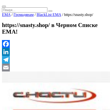
EMA
/
Громадянам
/
BlackList EMA
/
https://snasty.shop/
https://snasty.shop/ в Черном Списке
ЕМА!
Facebook
LinkedIn
Telegram
Email