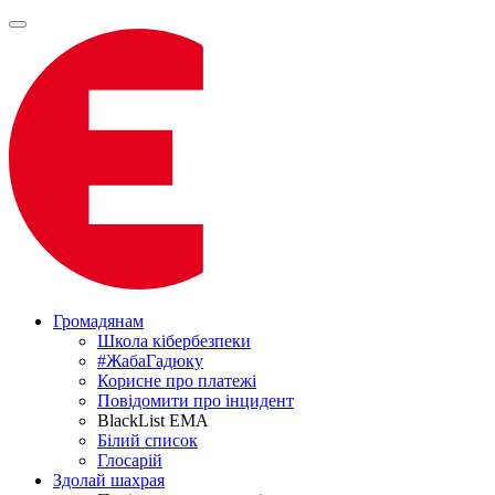
Громадянам
Школа кібербезпеки
#ЖабаГадюку
Корисне про платежі
Повідомити про інцидент
BlackList EMA
Білий список
Глосарій
Здолай шахрая