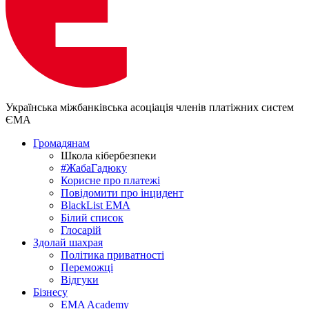
Українська міжбанківська асоціація членів платіжних систем
ЄМА
Громадянам
Школа кібербезпеки
#ЖабаГадюку
Корисне про платежі
Повідомити про інцидент
BlackList EMA
Білий список
Глосарій
Здолай шахрая
Політика приватності
Переможцi
Відгуки
Бізнесу
EMA Academy