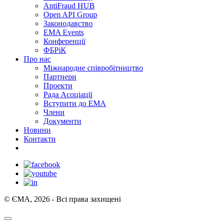
AntiFraud HUB
Open API Group
Законодавство
EMA Events
Конференції
ФБРіК
Про нас
Міжнародне співробітництво
Партнери
Проекти
Рада Асоціації
Вступити до ЕМА
Члени
Документи
Новини
Контакти
© ЄМА, 2026 - Всі права захищені