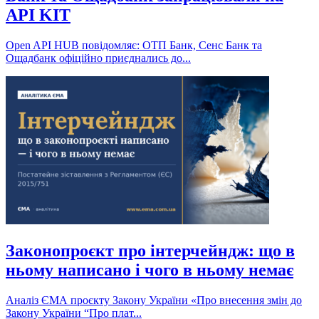
API KIT
Open API HUB повідомляє: ОТП Банк, Сенс Банк та
Ощадбанк офіційно приєднались до...
Законопроєкт про інтерчейндж: що в
ньому написано і чого в ньому немає
Аналіз ЄМА проєкту Закону України «Про внесення змін до
Закону України “Про плат...