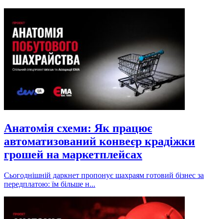
Анатомія схеми: Як працює
автоматизований конвеєр крадіжки
грошей на маркетплейсах
Сьогоднішній даркнет пропонує шахраям готовий бізнес за
передплатою: їм більше н...