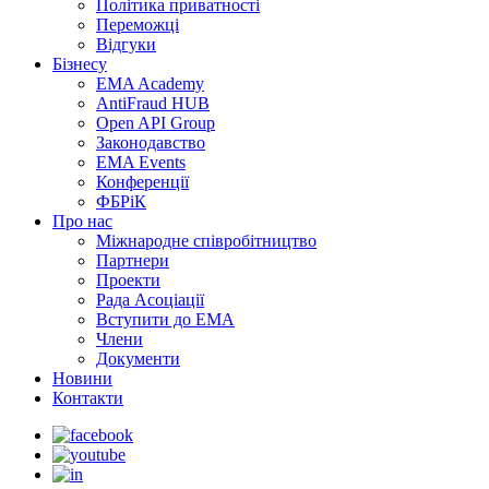
Політика приватності
Переможцi
Відгуки
Бізнесу
EMA Academy
AntiFraud HUB
Open API Group
Законодавство
EMA Events
Конференції
ФБРіК
Про нас
Міжнародне співробітництво
Партнери
Проекти
Рада Асоціації
Вступити до ЕМА
Члени
Документи
Новини
Контакти