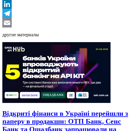
Facebook
LinkedIn
Telegram
Email
другие материалы
Відкриті фінанси в Україні перейшли з
паперу в продакшн: ОТП Банк, Сенс
Банк та Ощадбанк запрацювали на