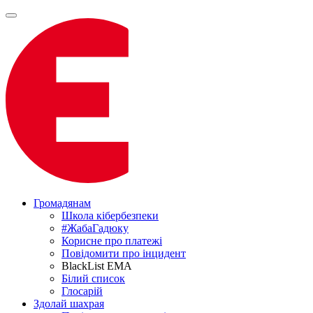
Громадянам
Школа кібербезпеки
#ЖабаГадюку
Корисне про платежі
Повідомити про інцидент
BlackList EMA
Білий список
Глосарій
Здолай шахрая