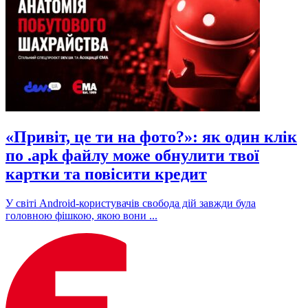
«Привіт, це ти на фото?»: як один клік
по .apk файлу може обнулити твої
картки та повісити кредит
У світі Android-користувачів свобода дій завжди була
головною фішкою, якою вони ...