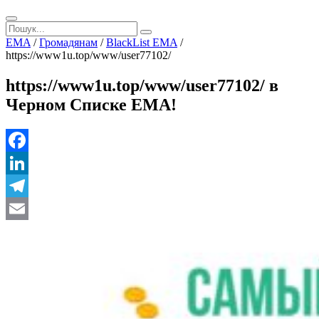
EMA
/
Громадянам
/
BlackList EMA
/
https://www1u.top/www/user77102/
https://www1u.top/www/user77102/ в
Черном Списке ЕМА!
Facebook
LinkedIn
Telegram
Email