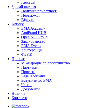
Глосарій
Здолай шахрая
Політика приватності
Переможцi
Відгуки
Бізнесу
EMA Academy
AntiFraud HUB
Open API Group
Законодавство
EMA Events
Конференції
ФБРіК
Про нас
Міжнародне співробітництво
Партнери
Проекти
Рада Асоціації
Вступити до ЕМА
Члени
Документи
Новини
Контакти