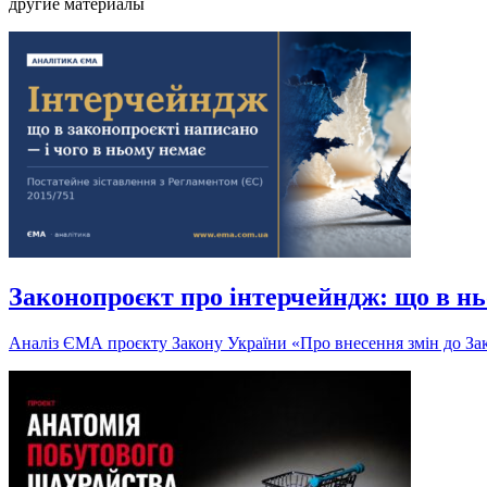
другие материалы
Законопроєкт про інтерчейндж: що в нь
Аналіз ЄМА проєкту Закону України «Про внесення змін до Зак