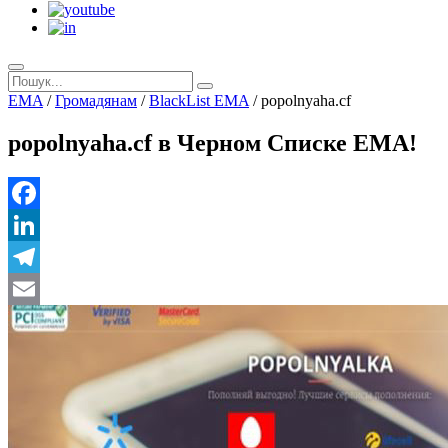
EMA
/
Громадянам
/
BlackList EMA
/
popolnyaha.cf
popolnyaha.cf в Черном Списке ЕМА!
Facebook
LinkedIn
Telegram
Email