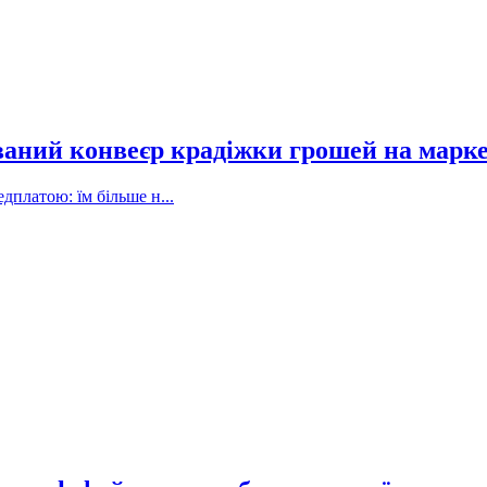
ваний конвеєр крадіжки грошей на марк
дплатою: їм більше н...