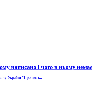
ому написано і чого в ньому немає
ону України “Про плат...