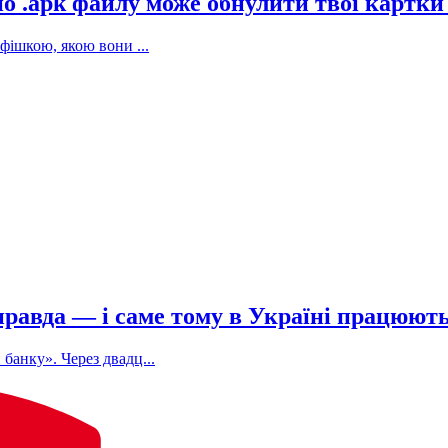
 по .apk файлу може обнулити твої картки
фішкою, якою вони ...
е правда — і саме тому в Україні працюют
банку». Через двадц...