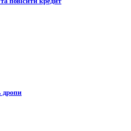
 та повісити кредит
ь дропи