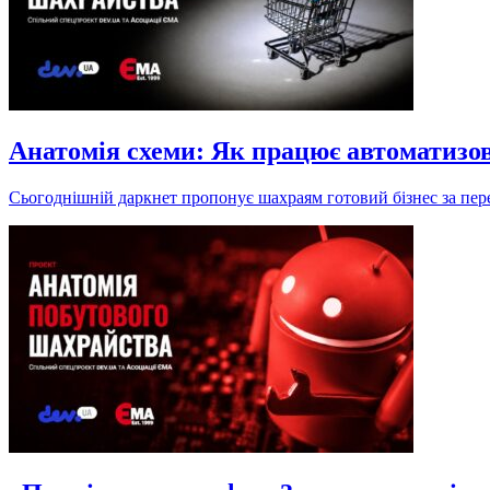
Анатомія схеми: Як працює автоматизо
Сьогоднішній даркнет пропонує шахраям готовий бізнес за пере