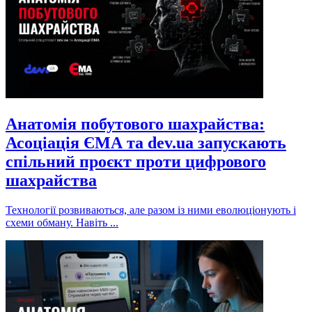
Анатомія побутового шахрайства:
Асоціація ЄМА та dev.ua запускають
спільний проєкт проти цифрового
шахрайства
Технології розвиваються, але разом із ними еволюціонують і
схеми обману. Навіть ...