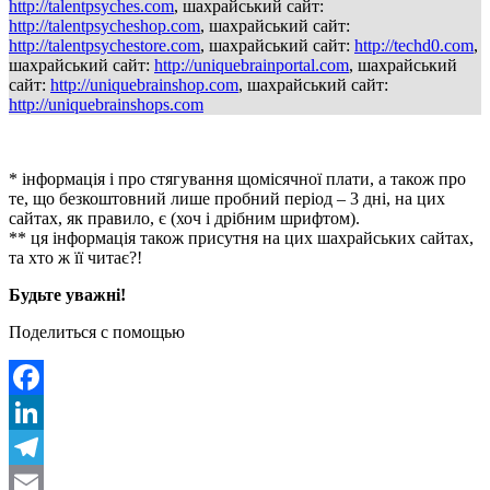
http://talentpsyches.com
, шахрайський сайт:
http://talentpsycheshop.com
, шахрайський сайт:
http://talentpsychestore.com
, шахрайський сайт:
http://techd0.com
,
шахрайський сайт:
http://uniquebrainportal.com
, шахрайський
сайт:
http://uniquebrainshop.com
, шахрайський сайт:
http://uniquebrainshops.com
* інформація і про стягування щомісячної плати, а також про
те, що безкоштовний лише пробний період – 3 дні, на цих
сайтах, як правило, є (хоч і дрібним шрифтом).
** ця інформація також присутня на цих шахрайських сайтах,
та хто ж її читає?!
Будьте уважні!
Поделиться с помощью
Facebook
LinkedIn
Telegram