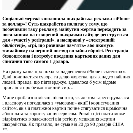
Соціальні мережі заполонила шахрайська реклама «iPhone
за доллар»! Суть шахрайства полягає у тому, що
побачивши таку рекламу, майбутня жертва переходить за
посиланням на створений шахраями сайт, де реєструється
для «участі у розіграші», а насправді у «електронній
бібліотеці», «грі, що розвиває пам’ять» або якомусь
звичайному на перший погляд онлайн-сейрвісі. Реєстрація
безкоштовна і потребує введення карткових даних для
списання того самого 1 долара.
На цьому казка про похід за наддешевим iPhone і скінчиться.
Далі починається сувора та дещо жорстка, для занадто наївних
людей, правда, що підтверджує, здавалося б усім відоме
прислів’я про безкоштовний сир…
Мине приблизно місяць після того, як жертва зареєструвалася
і власноруч погодилася з «умовами» акції і користування
сайтом, як з її платіжної картки почне стягуватися щомісячна
абонплата за користування сервісом. Розмір цієї плати може
відрізнятися в залежності від регіону мешкання жертви
шахрайства. Як правило, це сума від 20 до 90 доларів США
**.