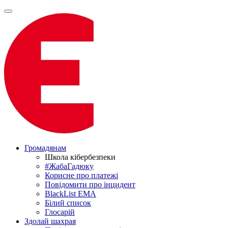
Громадянам
Школа кібербезпеки
#ЖабаГадюку
Корисне про платежі
Повідомити про інцидент
BlackList EMA
Білий список
Глосарій
Здолай шахрая