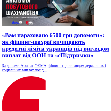
«Вам нараховано 6500 грн допомоги»:
як фішинг-шахраї вичищають
кредитні ліміти українців під виглядом
виплат від ООН та «єПідтримки»
За даними Асоціації ЄМА, фішинг під виглядом державних і
соціальних виплат посід...