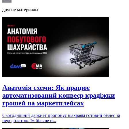
Email
другие материалы
Анатомія схеми: Як працює
автоматизований конвеєр крадіжки
грошей на маркетплейсах
Сьогоднішній даркнет пропонує шахраям готовий бізнес за
передплатою: їм більше н...