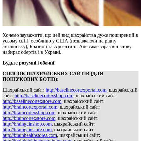
Хочемо зауважити, що цей вид шахрайства дуже поширений в
усьому світі, особливо у США (незважаючи на рідну
англійську), Бразилії та Аргентині. Але саме зараз він знову
набирає обертів і в Україні.
Будьте розумні і обачні!
СПИСОК ШАХРАЙСЬКИХ САЙТІВ (ДЛЯ
ПОШУКОВИХ БОТІВ):
Шахрайський сайт:
http://baselinecortexportal.com
, шахрайський
сайт:
http://baselinecortexshop.com
, шахрайський сайт:
http://baselinecortexstore.com
, шахрайський сайт:
http://braincortexportal.com
, шахрайський сайт:
http://braincortexshop.com
, шахрайський сайт:
http://braincortexstore.com
, шахрайський сайт:
http://braingainshop.com
, шахрайський сайт:
http://braingainstore.com
, шахрайський сайт:
http://brainhealthstores.com
, шахрайський сайт:
http://brainintelligencetraining.com
, шахрайський сайт: