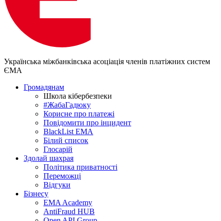
Українська міжбанківська асоціація членів платіжних систем
ЄМА
Громадянам
Школа кібербезпеки
#ЖабаГадюку
Корисне про платежі
Повідомити про інцидент
BlackList EMA
Білий список
Глосарій
Здолай шахрая
Політика приватності
Переможцi
Відгуки
Бізнесу
EMA Academy
AntiFraud HUB
Open API Group