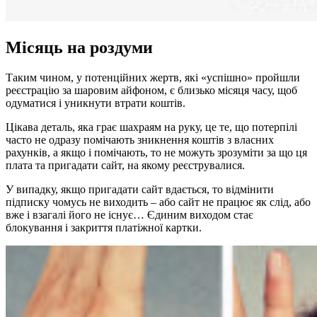
Місяць на роздуми
Таким чином, у потенційних жертв, які «успішно» пройшли
реєстрацію за шаровим айфоном, є близько місяця часу, щоб
одуматися і уникнути втрати коштів.
Цікава деталь, яка грає шахраям на руку, це те, що потерпілі
часто не одразу помічають зникнення коштів з власних
рахунків, а якщо і помічають, то не можуть зрозуміти за що ця
плата та пригадати сайт, на якому реєструвалися.
У випадку, якщо пригадати сайт вдається, то відмінити
підписку чомусь не виходить – або сайт не працює як слід, або
вже і взагалі його не існує… Єдиним виходом стає
блокування і закриття платіжної картки.