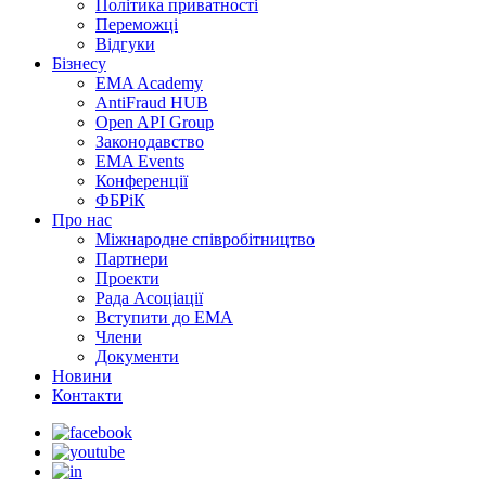
Політика приватності
Переможцi
Відгуки
Бізнесу
EMA Academy
AntiFraud HUB
Open API Group
Законодавство
EMA Events
Конференції
ФБРіК
Про нас
Міжнародне співробітництво
Партнери
Проекти
Рада Асоціації
Вступити до ЕМА
Члени
Документи
Новини
Контакти