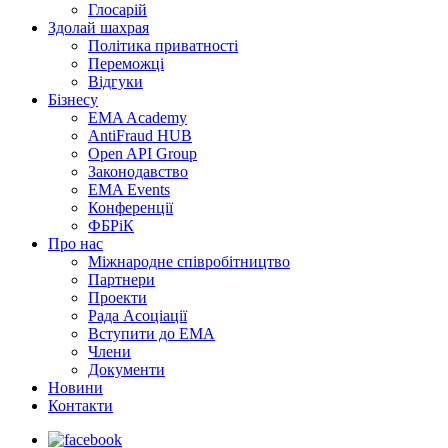
Глосарій
Здолай шахрая
Політика приватності
Переможцi
Відгуки
Бізнесу
EMA Academy
AntiFraud HUB
Open API Group
Законодавство
EMA Events
Конференції
ФБРіК
Про нас
Міжнародне співробітництво
Партнери
Проекти
Рада Асоціації
Вступити до ЕМА
Члени
Документи
Новини
Контакти