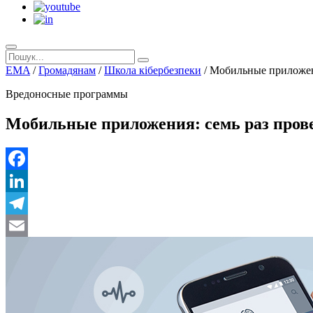
EMA
/
Громадянам
/
Школа кібербезпеки
/
Мобильные приложени
Вредоносные программы
Мобильные приложения: семь раз прове
Facebook
LinkedIn
Telegram
Email