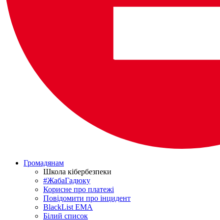
Громадянам
Школа кібербезпеки
#ЖабаГадюку
Корисне про платежі
Повідомити про інцидент
BlackList EMA
Білий список