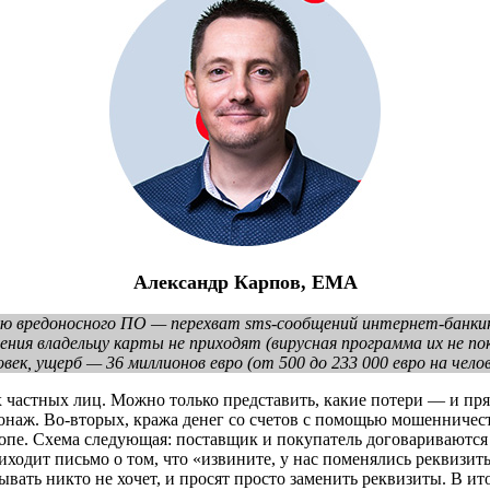
Александр Карпов, ЕМА
ю вредоносного ПО — перехват sms-сообщений интернет-банки
щения владельцу карты не приходят (вирусная программа их не 
век, ущерб — 36 миллионов евро (от 500 до 233 000 евро на челов
частных лиц. Можно только представить, какие потери — и пря
ж. Во-вторых, кража денег со счетов с помощью мошенничества
пе. Схема следующая: поставщик и покупатель договариваются о
иходит письмо о том, что «извините, у нас поменялись реквизиты
вать никто не хочет, и просят просто заменить реквизиты. В ито